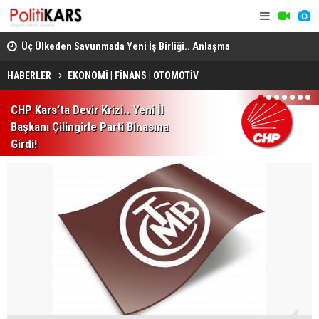
Üç Ülkeden Savunmada Yeni İş Birliği.. Anlaşma
Konya’da A
Mekke'de Düzenlenen Zirvede İmzalandı!
HABERLER
EKONOMİ | FİNANS | OTOMOTİV
1
2
3
4
5
6
7
CHP Kars’ta Devir Krizi.. Yeni İl
Başkanı Çilingirle Parti Binasına
Girdi!