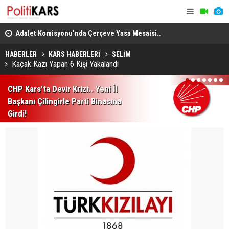
en
Adalet Komisyonu’nda Çerçeve Yasa Mesaisi..
THY, Temmu
Görüşmeler Tartışmalarla Başladı!
HABERLER
KARS HABERLERİ
SELİM
Kaçak Kazı Yapan 6 Kişi Yakalandı
1
2
3
4
5
6
7
CHP Kars’ta Devir Krizi.. Yeni İl
Başkanı Çilingirle Parti Binasına
Girdi!