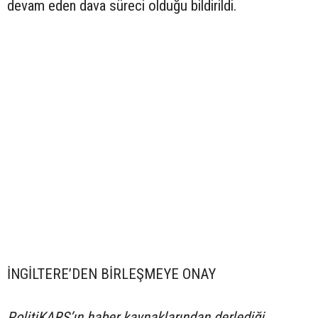
devam eden dava süreci olduğu bildirildi.
İNGİLTERE’DEN BİRLEŞMEYE ONAY
PolitiKARS’ın haber kaynaklarından derlediği