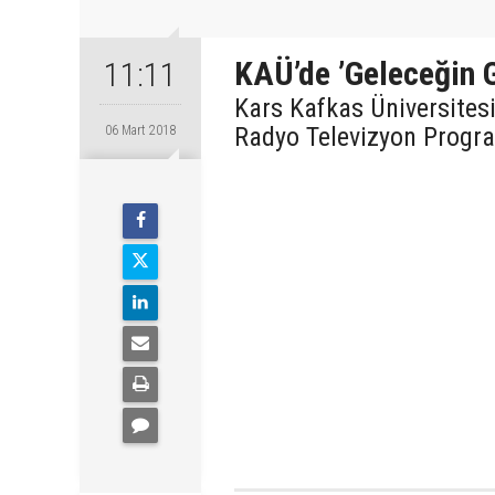
KAÜ’de ’Geleceğin G
11:11
Kars Kafkas Üniversites
Radyo Televizyon Program
06 Mart 2018