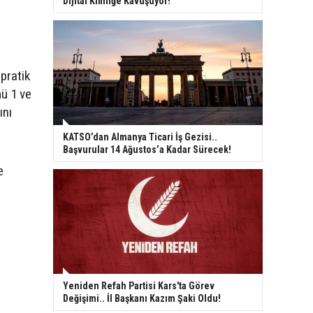
Dijital Kimliğe Kavuşuyor!
pratik
ü 1 ve
ını
KATSO’dan Almanya Ticari İş Gezisi..
Başvurular 14 Ağustos’a Kadar Sürecek!
e
Yeniden Refah Partisi Kars'ta Görev
Değişimi.. İl Başkanı Kazım Şaki Oldu!