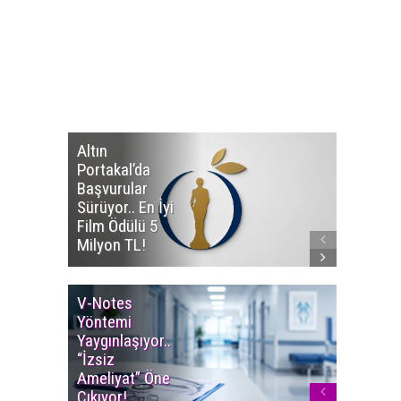
Altın
Manço’
Portakal’da
Mirasçıl
Başvurular
Telif Dav
Sürüyor.. En İyi
Eserleri
Film Ödülü 5
İadesi T
Milyon TL!
Edildi!
V-Notes
Islak M
Yöntemi
Uyarısı..
Yaygınlaşıyor..
Aylarınd
“İzsiz
Enfeksi
Ameliyat” Öne
Riskine 
Çıkıyor!