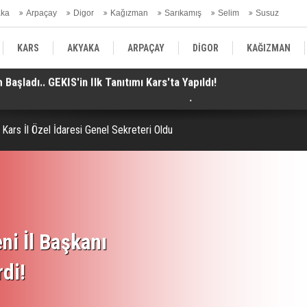
aka
Arpaçay
Digor
Kağızman
Sarıkamış
Selim
Susuz
ars Gündem
KARS
AKYAKA
ARPAÇAY
DİGOR
KAĞIZMAN
. Anlaşma Mekke'de Düzenlenen Zirvede İmzalandı!
Ko
SELİM
SUSUZ
KARS GÜNDEM
 Kars İl Özel İdaresi Genel Sekreteri Oldu
ni İl Başkanı
rdi!