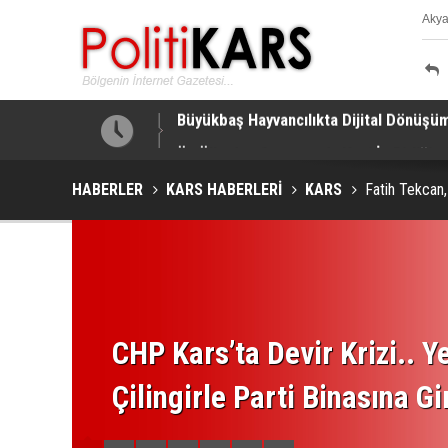
Aky
K
a Yapıldı!
Üç Ülkeden Savunmada Yeni İş Birliği.
HABERLER
KARS HABERLERİ
KARS
Fatih Tekcan,
CHP Kars’ta Devir Krizi.. Ye
Çilingirle Parti Binasına Gi