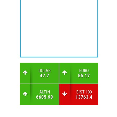
DOLAR
EURO
47.7
55.17
ALTIN
BIST 100
6685.98
13763.4