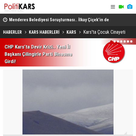
lleri
Menderes Belediyesi Soruşturması.. İlkay Çiçek’in de
Musa Anter 
Aralarında Olduğu 10 Kişi Tutuklandı!
Yeniden İn
Kars'ta Çocuk Cinayeti
HABERLER
KARS HABERLERİ
KARS
1
2
3
4
5
6
7
CHP Kars’ta Devir Krizi.. Yeni İl
Başkanı Çilingirle Parti Binasına
Girdi!