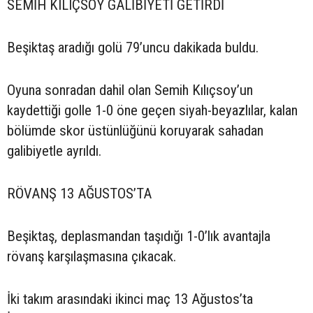
SEMİH KILIÇSOY GALİBİYETİ GETİRDİ
Beşiktaş aradığı golü 79’uncu dakikada buldu.
Oyuna sonradan dahil olan Semih Kılıçsoy’un
kaydettiği golle 1-0 öne geçen siyah-beyazlılar, kalan
bölümde skor üstünlüğünü koruyarak sahadan
galibiyetle ayrıldı.
RÖVANŞ 13 AĞUSTOS’TA
Beşiktaş, deplasmandan taşıdığı 1-0’lık avantajla
rövanş karşılaşmasına çıkacak.
İki takım arasındaki ikinci maç 13 Ağustos’ta