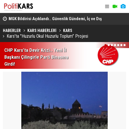
adec
MGK Bildirisi Açıklandı.. Güvenlik Gündemi, İç ve Dış
Domuz Sanı
Politika Başlıkları Değerlendirildi!
HABERLER
KARS HABERLERİ
KARS
Kars’ta "Huzurlu Okul Huzurlu Toplum” Projesi
1
2
3
4
5
6
7
CHP Kars’ta Devir Krizi.. Yeni İl
Başkanı Çilingirle Parti Binasına
Girdi!