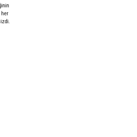
ğinin
n her
izdi.