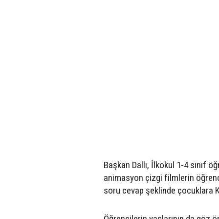
Başkan Dallı, İlkokul 1-4 sınıf ö
animasyon çizgi filmlerin öğrenci
soru cevap şeklinde çocuklara Kızı
Öğrencilerin yaşlarının da göz ö