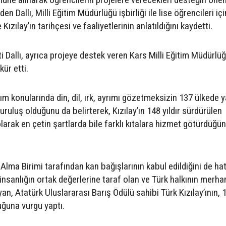
 Dallı, Milli Eğitim Müdürlüğü işbirliği ile lise öğrencileri içi
Kızılay’ın tarihçesi ve faaliyetlerinin anlatıldığını kaydetti.
 Dallı, ayrıca projeye destek veren Kars Milli Eğitim Müdürlü
kür etti.
ardım konularında din, dil, ırk, ayrımı gözetmeksizin 137 ülkede
ruluş olduğunu da belirterek, Kızılay’ın 148 yıldır sürdürülen
arak en çetin şartlarda bile farklı kıtalara hizmet götürdüğü
lma Birimi tarafından kan bağışlarının kabul edildiğini de hat
insanlığın ortak değerlerine taraf olan ve Türk halkının merha
n, Atatürk Uluslararası Barış Ödülü sahibi Türk Kızılay’ının, 1
ğuna vurgu yaptı.