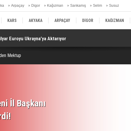
aka
Arpaçay
Digor
Kağızman
Sarıkamış
Selim
Susuz
ars Gündem
KARS
AKYAKA
ARPAÇAY
DİGOR
KAĞIZMAN
Milyar Euroyu Ukrayna’ya Aktarıyor
Ta
SELİM
SUSUZ
KARS GÜNDEM
'den Mektup
ni İl Başkanı
rdi!