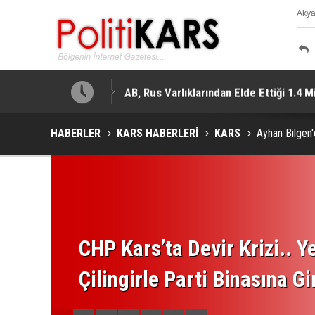
Aky
K
Oldu!
AB, Rus Varlıklarından Elde Ettiği 1.4 
HABERLER
KARS HABERLERİ
KARS
Ayhan Bilgen
CHP Kars’ta Devir Krizi.. Ye
Çilingirle Parti Binasına Gi