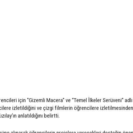
ğrencileri için "Gizemli Macera" ve “Temel İlkeler Serüveni” adlı
lere izletildiğini ve çizgi filmlerin öğrencilere izletilmesinde
lay’ın anlatıldığını belirtti.
nüne alınarak öğrencilerin projelere verecekleri desteğin öne