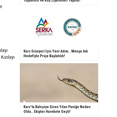
Toplantısı ve Köy Ziyaretleri Yapıldı!
ım
ılayı
Kars Gravyeri İçin Yeni Adım.. Menşe Adı
Hedefiyle Proje Başlatıldı!
Kızılayı
Kars’ta Bahçeye Giren Yılan Paniğe Neden
Oldu.. Ekipler Harekete Geçti!