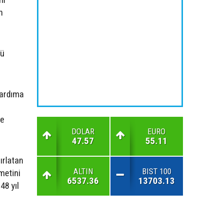
n
ğü
 yardıma
ne
DOLAR
EURO
47.57
55.11
ırlatan
ALTIN
BIST 100
metini
6537.36
13703.13
48 yıl