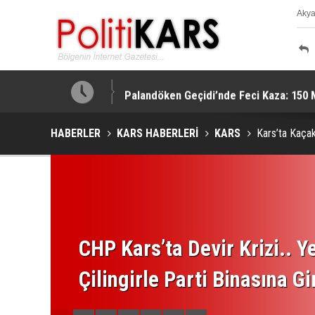
Aky
K
Palandöken Geçidi’nde Feci Kaza: 150 
HABERLER
KARS HABERLERİ
KARS
Kars’ta Kaçak 
CHP Kars’ta Devir Krizi.. Ye
Çilingirle Parti Binasına Gi