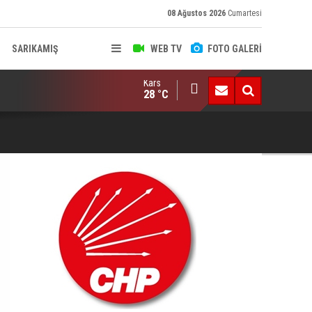
08 Ağustos 2026
Cumartesi
SARIKAMIŞ
WEB TV
FOTO GALERİ
Kars
erbaycan ve Ermenistan Liderleri Telefonda Görüştü.. Gündemde
28 °C
Öc
Dü