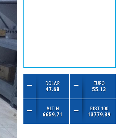
DOLAR
EURO
47.68
55.13
ALTIN
BIST 100
6659.71
13779.39