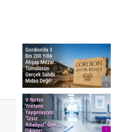
Gordion’da 3
Altın
Bin 200 Yıllık
Portakal
Ahşap Mezar..
Başvuru
Tümülüsün
Sürüyor..
Gerçek Sahibi
Film Ödü
Midas Değil!
Milyon T
V-Notes
Islak M
Yöntemi
Uyarısı..
Yaygınlaşıyor..
Aylarınd
“İzsiz
Enfeksi
Ameliyat” Öne
Riskine 
Çıkıyor!