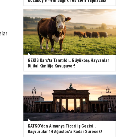
Kocaköy’e Yeni Sağlık Tesisleri Yapılacak!
alar
GEKİS Kars'ta Tanıtıldı.. Büyükbaş Hayvanlar
Dijital Kimliğe Kavuşuyor!
KATSO’dan Almanya Ticari İş Gezisi..
Başvurular 14 Ağustos’a Kadar Sürecek!