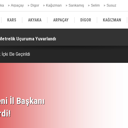
aka
Arpaçay
Digor
Kağızman
Sarıkamış
Selim
Susuz
ars Gündem
KARS
AKYAKA
ARPAÇAY
DİGOR
KAĞIZMAN
Metrelik Uçuruma Yuvarlandı
Az
SELİM
SUSUZ
KARS GÜNDEM
İçki Ele Geçirildi
ni İl Başkanı
rdi!