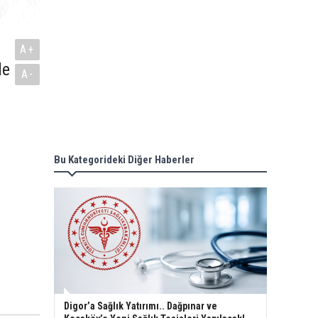
A+
le
A-
Bu Kategorideki Diğer Haberler
Digor’a Sağlık Yatırımı.. Dağpınar ve