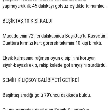
yapmayarak ilk 45 dakikayı golsüz eşitlikle tamamladı.
BEŞİKTAŞ 10 KİŞİ KALDI
Mücadelenin 72’nci dakikasında Beşiktaş’ta Kassoum
Ouattara kırmızı kart görerek takımını 10 kişi bıraktı.
Eksik kalmasına rağmen oyun disiplinini koruyan
siyah-beyazlı ekip, rakip kalede gol arayışını sürdürdü.
SEMİH KILIÇSOY GALİBİYETİ GETİRDİ
Beşiktaş aradığı golü 79’uncu dakikada buldu.
Oyuna sonradan dahil olan Semih Kılıçsoy’un