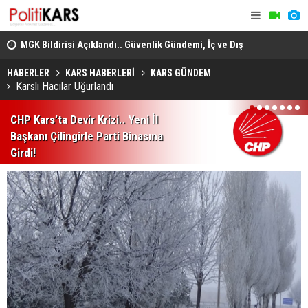
MGK Bildirisi Açıklandı.. Güvenlik Gündemi, İç ve Dış
Heybeliada
Politika Başlıkları Değerlendirildi!
Domuz Sanıp Ateş Etti, Babasının Ölümüne Neden Oldu
Ekiplerin 
HABERLER
KARS HABERLERİ
KARS GÜNDEM
Karslı Hacılar Uğurlandı
1
2
3
4
5
6
7
CHP Kars’ta Devir Krizi.. Yeni İl
Başkanı Çilingirle Parti Binasına
Girdi!