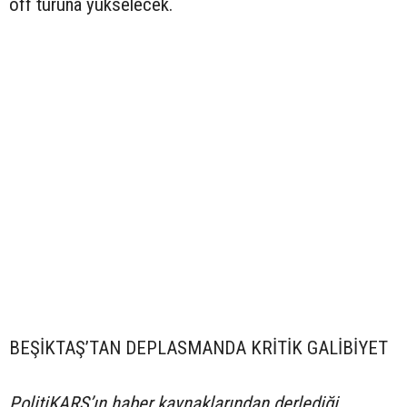
off turuna yükselecek.
BEŞİKTAŞ’TAN DEPLASMANDA KRİTİK GALİBİYET
PolitiKARS’ın haber kaynaklarından derlediği