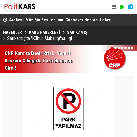
itte
Arabesk Müziğin Sevilen İsmi Cansever’den Acı Haber..
Yükseköğre
Almanya’da Hayatını Kaybetti!
Akademik U
HABERLER
KARS HABERLERİ
SARIKAMIŞ
Sarıkamış'ta 'Kültür Alabalığı'na İlgi
1
2
3
4
5
6
7
CHP Kars’ta Devir Krizi.. Yeni İl
Başkanı Çilingirle Parti Binasına
Girdi!