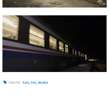
,
,
Etiketler :
kars
tren
akyaka