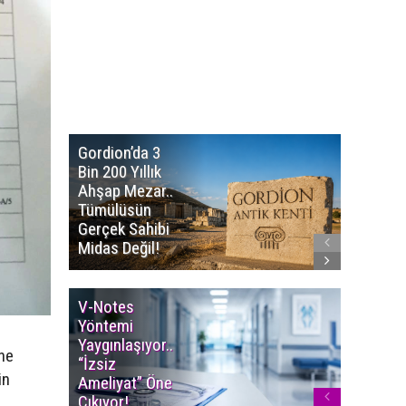
Gordion’da 3
Altın
Bin 200 Yıllık
Portakal
Ahşap Mezar..
Başvuru
Tümülüsün
Sürüyor..
Gerçek Sahibi
Film Ödü
Midas Değil!
Milyon T
V-Notes
Islak M
Yöntemi
Uyarısı..
Yaygınlaşıyor..
Aylarınd
ne
“İzsiz
Enfeksi
in
Ameliyat” Öne
Riskine 
Çıkıyor!