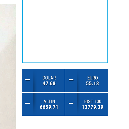
DOLAR
EURO
47.68
55.13
ALTIN
BIST 100
6659.71
13779.39