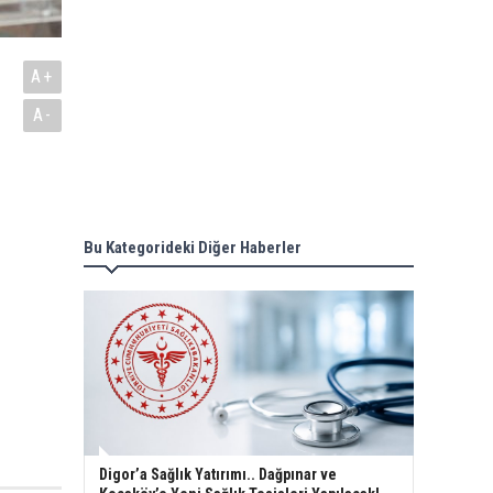
A+
A-
Bu Kategorideki Diğer Haberler
Digor’a Sağlık Yatırımı.. Dağpınar ve