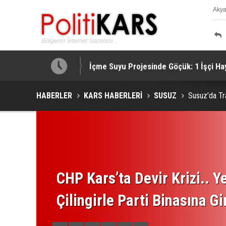
Aky
K
e Zengezur Rotası!
İçme Suyu Projesinde Göçük: 1 İşçi Hayat
HABERLER
KARS HABERLERİ
SUSUZ
Susuz’da Tra
CHP Kars’ta Devir Krizi.. Ye
Çilingirle Parti Binasına Gi