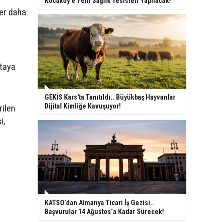
Kocaköy’e Yeni Sağlık Tesisleri Yapılacak!
yer daha
rtaya
GEKİS Kars'ta Tanıtıldı.. Büyükbaş Hayvanlar
Dijital Kimliğe Kavuşuyor!
rilen
i,
KATSO’dan Almanya Ticari İş Gezisi..
Başvurular 14 Ağustos’a Kadar Sürecek!