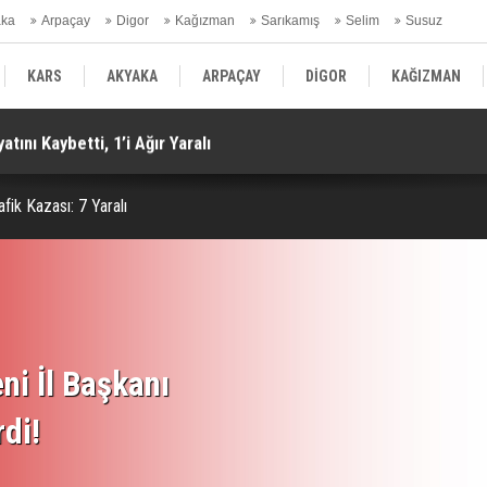
aka
Arpaçay
Digor
Kağızman
Sarıkamış
Selim
Susuz
ars Gündem
KARS
AKYAKA
ARPAÇAY
DİGOR
KAĞIZMAN
ını Kaybetti, 1’i Ağır Yaralı
Af
SELİM
SUSUZ
KARS GÜNDEM
fik Kazası: 7 Yaralı
ni İl Başkanı
rdi!