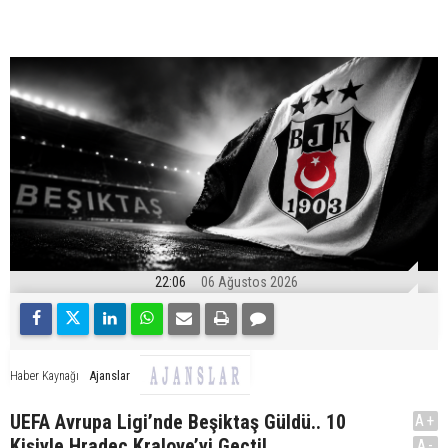
22:06
06 Ağustos 2026
Ajanslar
Haber Kaynağı
UEFA Avrupa Ligi’nde Beşiktaş Güldü.. 10
A+
Kişiyle Hradec Kralove’yi Geçti!
A-