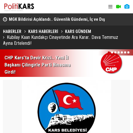
MGK Bildirisi Açıklandı.. Güvenlik Gündemi, İç ve Dış
Politika Başlıkları Değerlendirildi!
Heybeliada
Domuz Sanıp Ateş Etti, Babasının Ölümüne Neden Oldu
Ekiplerin 
HABERLER
KARS HABERLERİ
KARS GÜNDEM
Kubilay Kaan Kundakçı Cinayetinde Ara Karar.. Dava Temmuz
Ayına Ertelendi!
1
2
3
4
5
6
7
CHP Kars’ta Devir Krizi.. Yeni İl
Başkanı Çilingirle Parti Binasına
Girdi!