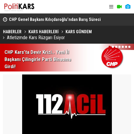
CHP Genel Başkanı Kılıçdaroğlu’ndan Barış Süreci
Kars’ta Yab
Vurgusu.. Sorumluluk Alacağız!
Rahatsızlan
HABERLER
KARS HABERLERİ
KARS GÜNDEM
Atletizmde Kars Rüzgarı Esiyor
1
2
3
4
5
6
7
CHP Kars’ta Devir Krizi.. Yeni İl
Başkanı Çilingirle Parti Binasına
Girdi!