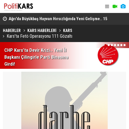
lı
Ağrı'da Büyükbaş Hayvan Hırsızlığında Yeni Gelişme.. 15
Uzmanlardan
Hayvan Doğubayazıt'ta Bulundu!
Enfeksiyon 
HABERLER
KARS HABERLERİ
KARS
Kars’ta Fetö Operasyonu 111 Gözaltı
1
2
3
4
5
6
7
CHP Kars’ta Devir Krizi.. Yeni İl
Başkanı Çilingirle Parti Binasına
Girdi!