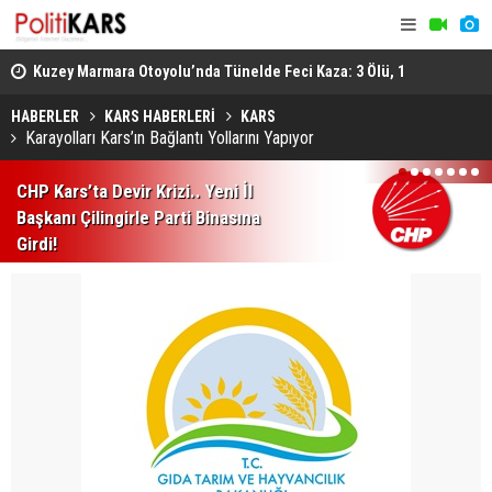
osyal
Kuzey Marmara Otoyolu’nda Tünelde Feci Kaza: 3 Ölü, 1
Gediz’de B
Ağır Yaralı
Ağır Yarala
HABERLER
KARS HABERLERİ
KARS
Karayolları Kars’ın Bağlantı Yollarını Yapıyor
1
2
3
4
5
6
7
CHP Kars’ta Devir Krizi.. Yeni İl
Başkanı Çilingirle Parti Binasına
Girdi!