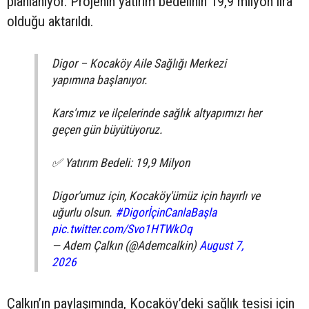
planlanıyor. Projenin yatırım bedelinin 19,9 milyon lira
olduğu aktarıldı.
Digor – Kocaköy Aile Sağlığı Merkezi
yapımına başlanıyor.
Kars'ımız ve ilçelerinde sağlık altyapımızı her
geçen gün büyütüyoruz.
✅ Yatırım Bedeli: 19,9 Milyon
Digor'umuz için, Kocaköy'ümüz için hayırlı ve
uğurlu olsun.
#DigorİçinCanlaBaşla
pic.twitter.com/Svo1HTWkOq
— Adem Çalkın (@Ademcalkin)
August 7,
2026
Çalkın’ın paylaşımında, Kocaköy’deki sağlık tesisi için