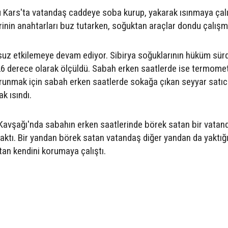
ğu Kars'ta vatandaş caddeye soba kurup, yakarak ısınmaya çalı
erinin anahtarları buz tutarken, soğuktan araçlar dondu çalışm
suz etkilemeye devam ediyor. Sibirya soğuklarının hüküm sür
 26 derece olarak ölçüldü. Sabah erken saatlerde ise termomet
orunmak için sabah erken saatlerde sokağa çıkan seyyar satıcı
k ısındı.
avşağı'nda sabahın erken saatlerinde börek satan bir vatan
aktı. Bir yandan börek satan vatandaş diğer yandan da yaktığ
an kendini korumaya çalıştı.