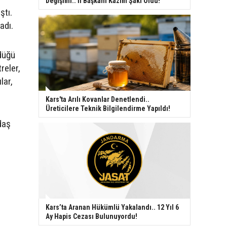
Değişimi.. İl Başkanı Kazım Şaki Oldu!
ştı.
adı.
düğü
reler,
lar,
Kars'ta Arılı Kovanlar Denetlendi..
Üreticilere Teknik Bilgilendirme Yapıldı!
daş
ı
Kars’ta Aranan Hükümlü Yakalandı.. 12 Yıl 6
Ay Hapis Cezası Bulunuyordu!