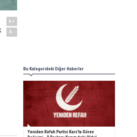
A+
k
A-
Bu Kategorideki Diğer Haberler
Yeniden Refah Partisi Kars'ta Görev