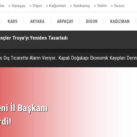
aka
Arpaçay
Digor
Kağızman
Sarıkamış
Selim
Susuz
ars Gündem
KARS
AKYAKA
ARPAÇAY
DİGOR
KAĞIZMAN
rul Akyüz.. Oltu'da Gözyaşlarıyla Defnedildi!
Av
SELİM
SUSUZ
KARS GÜNDEM
s Dış Ticarette Alarm Veriyor.. Kapalı Doğukapı Ekonomik Kayıpları Derinl
ni İl Başkanı
rdi!