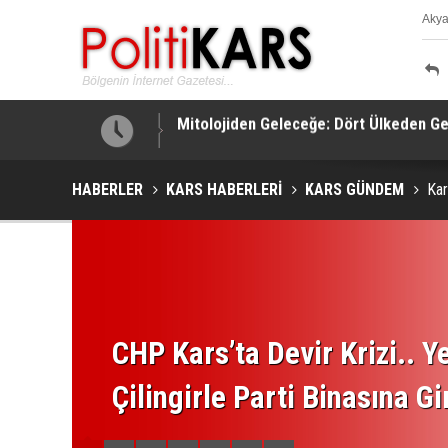
Aky
K
Su Birikintisinde Yaşamını Yitiren Ertuğ
HABERLER
KARS HABERLERİ
KARS GÜNDEM
Kar
CHP Kars’ta Devir Krizi.. Ye
Çilingirle Parti Binasına Gi