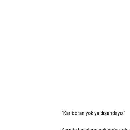
"Kar boran yok ya dışarıdayız"
Kars'ta havaların çok soğuk old