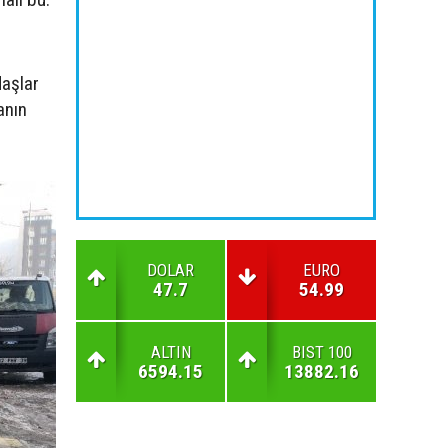
daşlar
anın
DOLAR
EURO
47.7
54.99
ALTIN
BIST 100
6594.15
13882.16