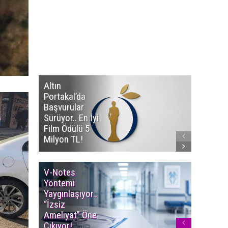
Altın
Manço’
Portakal’da
Mirasçıl
Başvurular
Telif Dav
Sürüyor.. En İyi
Eserleri
Film Ödülü 5
İadesi T
Milyon TL!
Edildi!
V-Notes
Islak M
Yöntemi
Uyarısı..
Yaygınlaşıyor..
Aylarınd
“İzsiz
Enfeksi
Ameliyat” Öne
Riskine 
Çıkıyor!