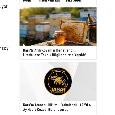
Değişimi.. İl Başkanı Kazım Şaki Oldu!
uyor.
ensoy
Kars'ta Arılı Kovanlar Denetlendi..
Üreticilere Teknik Bilgilendirme Yapıldı!
Kars’ta Aranan Hükümlü Yakalandı.. 12 Yıl 6
Ay Hapis Cezası Bulunuyordu!