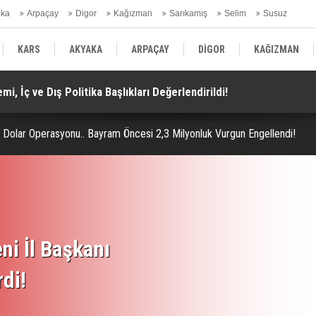
aka
Arpaçay
Digor
Kağızman
Sarıkamış
Selim
Susuz
ars Gündem
KARS
AKYAKA
ARPAÇAY
DİGOR
KAĞIZMAN
i, İç ve Dış Politika Başlıkları Değerlendirildi!
Do
SELİM
SUSUZ
KARS GÜNDEM
 Dolar Operasyonu.. Bayram Öncesi 2,3 Milyonluk Vurgun Engellendi!
ni İl Başkanı
rdi!