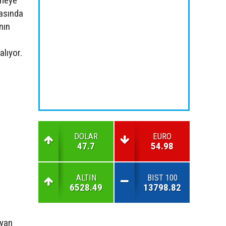
nmeye
rasında
nın
alıyor.
DOLAR
EURO
47.7
54.98
ALTIN
BIST 100
6528.49
13798.82
Ryan