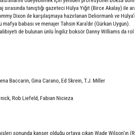
i masraflarını ödeyebilmek için yeniden profesyonel boksa dö
aj sırasında tanıştığı gazeteci Hülya Yiğit (Birce Akalay) ile a
ommy Dixon ile karşılaşmaya hazırlanan Deliormanlı ve Hülya'
ü mafya babası ve menajer Tahsin Kara'dır (Gürkan Uygun).
libiyeti de bulunan ünlü İngiliz boksör Danny Williams da rol 
a Baccarin, Gina Carano, Ed Skrein, T.J. Miller
nick, Rob Liefeld, Fabian Nicieza
hisleri sonunda kanser olduğu ortaya çıkan Wade Wilson'ın (