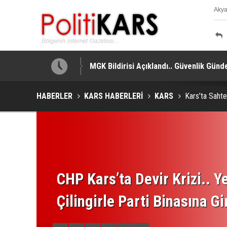
Aky
K
MGK Bildirisi Açıklandı.. Güvenlik Gündem
HABERLER
KARS HABERLERİ
KARS
Kars’ta Sahte
CHP Kars’ta Devir Krizi.. Ye
Çilingirle Parti Binasına Gi