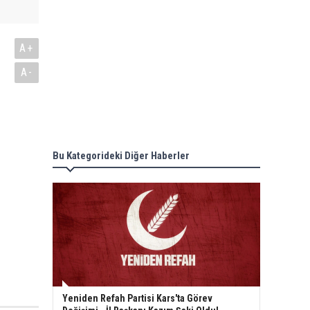
A+
A-
Bu Kategorideki Diğer Haberler
Yeniden Refah Partisi Kars'ta Görev