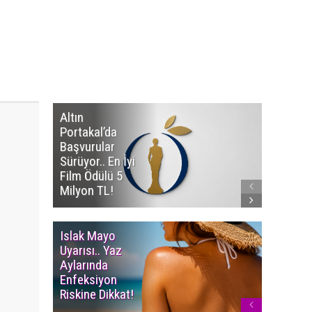
Altın
Manço’
Portakal’da
Mirasçıl
Başvurular
Telif Dav
Sürüyor.. En İyi
Eserleri
Film Ödülü 5
İadesi T
Milyon TL!
Edildi!
Islak Mayo
Multiple
Uyarısı.. Yaz
Myelom
Aylarında
Uyarısı.
Enfeksiyon
Süren K
Riskine Dikkat!
Ağrıların
Dikkate 