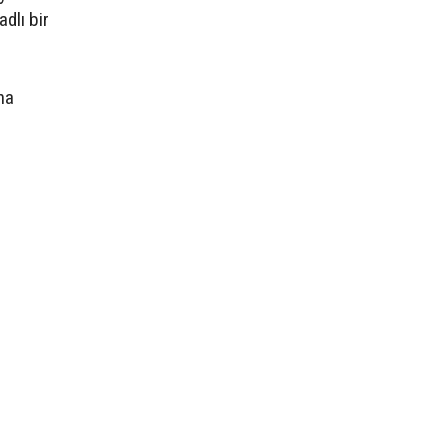
dlı bir
na