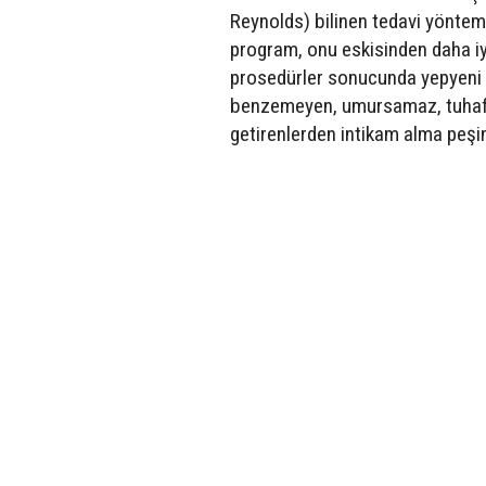
Reynolds) bilinen tedavi yönteml
program, onu eskisinden daha iy
prosedürler sonucunda yepyeni bi
benzemeyen, umursamaz, tuhaf b
getirenlerden intikam alma peşi