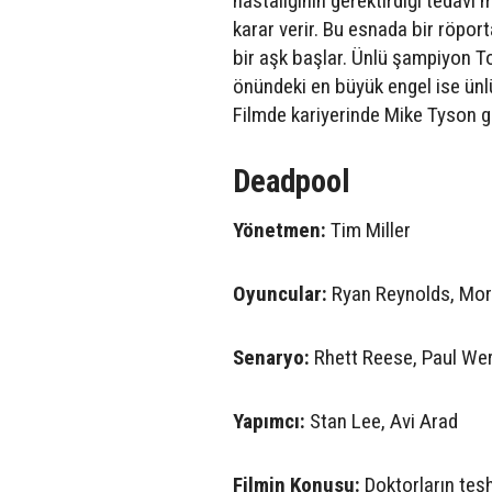
hastalığının gerektirdiği tedav
karar verir. Bu esnada bir röport
bir aşk başlar. Ünlü şampiyon T
önündeki en büyük engel ise ünl
Filmde kariyerinde Mike Tyson ga
Deadpool
Yönetmen:
Tim Miller
Oyuncular:
Ryan Reynolds, Moren
Senaryo:
Rhett Reese, Paul Wer
Yapımcı:
Stan Lee, Avi Arad
Filmin Konusu:
Doktorların teş