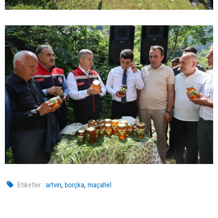
,
,
Etiketler :
artvin
borçka
maçahel