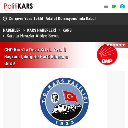
ezerv
Çerçeve Yasa Teklifi Adalet Komisyonu’nda Kabul
Erzurum’da
Edildi.. 18 Saatlik Mesai Sona Erdi!
Programı v
HABERLER
KARS HABERLERİ
KARS
Kars’ta Hırsızlar Atölye Soydu
1
2
3
4
5
6
7
CHP Kars’ta Devir Krizi.. Yeni İl
Başkanı Çilingirle Parti Binasına
Girdi!