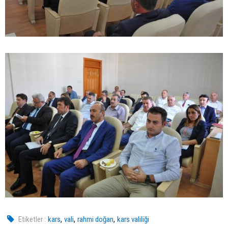
,
,
,
Etiketler :
kars
vali
rahmi doğan
kars valiliği