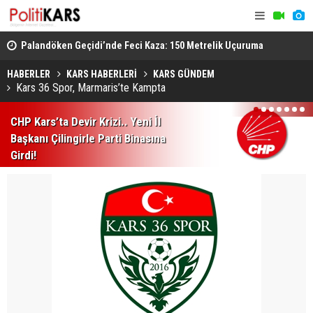
lli
Palandöken Geçidi’nde Feci Kaza: 150 Metrelik Uçuruma
Azerbaycan
Yuvarlandı
Gündemde B
HABERLER
KARS HABERLERİ
KARS GÜNDEM
Kars 36 Spor, Marmaris’te Kampta
1
2
3
4
5
6
7
CHP Kars’ta Devir Krizi.. Yeni İl
Başkanı Çilingirle Parti Binasına
Girdi!