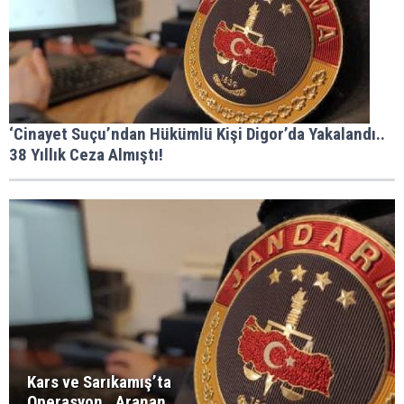
‘Cinayet Suçu’ndan Hükümlü Kişi Digor’da Yakalandı..
38 Yıllık Ceza Almıştı!
Kars ve Sarıkamış’ta
Operasyon.. Aranan