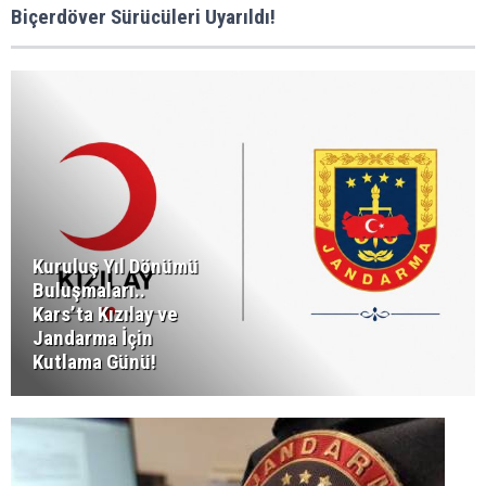
Biçerdöver Sürücüleri Uyarıldı!
Kuruluş Yıl Dönümü
Buluşmaları..
Kars’ta Kızılay ve
Jandarma İçin
Kutlama Günü!