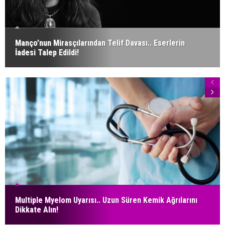
Manço’nun Mirasçılarından Telif Davası.. Eserlerin
İadesi Talep Edildi!
Multiple Myelom Uyarısı.. Uzun Süren Kemik Ağrılarını
Dikkate Alın!