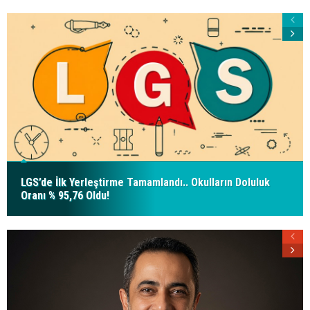
LGS’de İlk Yerleştirme Tamamlandı.. Okulların Doluluk
Oranı % 95,76 Oldu!