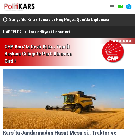
ında
Suriye’de Kritik Temaslar Peş Peşe.. Şam’da Diplomasi
“Milli Day
ve Güvenlik Gündemi Öne Çıktı!
HÜDA PAR d
HABERLER
kars adliyesi Haberleri
1
2
3
4
5
6
7
CHP Kars’ta Devir Krizi.. Yeni İl
Başkanı Çilingirle Parti Binasına
Girdi!
Kars’ta Jandarmadan Hasat Mesaisi.. Traktör ve