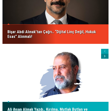
Bişar Abdi Alınak’tan Çağrı.. “Dijital Linç Değil, Hukuk
Esas” Alınmalı!
Ali ihsan Alınak Yazdı.. Kırılma, Mutlak Butlan ve