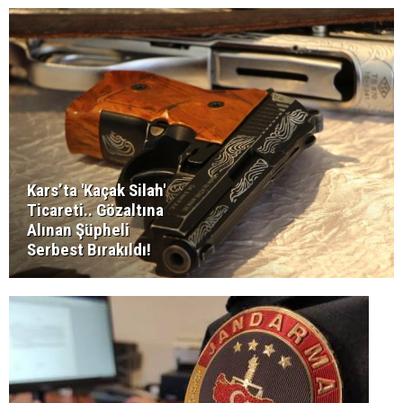
Kars’ta 'Kaçak Silah'
Ticareti.. Gözaltına
Alınan Şüpheli
Serbest Bırakıldı!