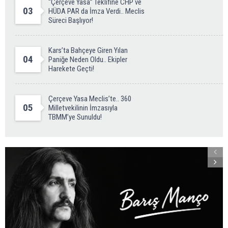
“Çerçeve Yasa” Teklifine CHP ve
03
HÜDA PAR da İmza Verdi.. Meclis
Süreci Başlıyor!
Kars’ta Bahçeye Giren Yılan
04
Paniğe Neden Oldu.. Ekipler
Harekete Geçti!
Çerçeve Yasa Meclis’te.. 360
05
Milletvekilinin İmzasıyla
TBMM’ye Sunuldu!