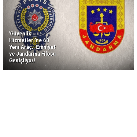
'Güvenlik
Hizmetleri'ne 60
Yeni Araç.. Emniyet
ve Jandarma Filosu
Genişliyor!