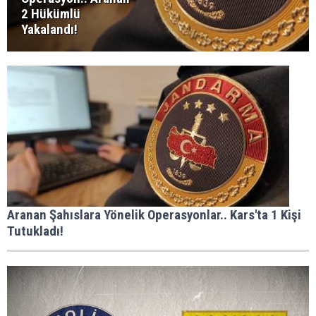
2 Hükümlü
Yakalandı!
Aranan Şahıslara Yönelik Operasyonlar.. Kars'ta 1 Kişi
Tutukladı!