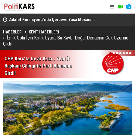
en
Adalet Komisyonu’nda Çerçeve Yasa Mesaisi..
THY, Temmu
Görüşmeler Tartışmalarla Başladı!
HABERLER
KENT HABERLERİ
İznik Gölü İçin Kritik Uyarı.. Su Kaybı Doğal Dengenin Çok Üzerine
Çıktı!
1
2
3
4
5
6
7
CHP Kars’ta Devir Krizi.. Yeni İl
Başkanı Çilingirle Parti Binasına
Girdi!