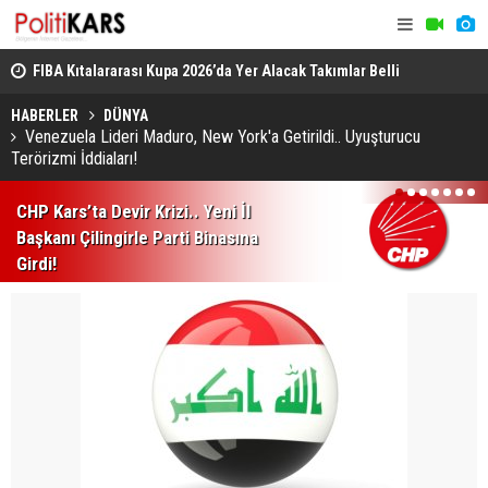
 Yıl
FIBA Kıtalararası Kupa 2026’da Yer Alacak Takımlar Belli
Palandöken
Oldu
Yuvarlandı
HABERLER
DÜNYA
Venezuela Lideri Maduro, New York'a Getirildi.. Uyuşturucu
Terörizmi İddiaları!
1
2
3
4
5
6
7
CHP Kars’ta Devir Krizi.. Yeni İl
Başkanı Çilingirle Parti Binasına
Girdi!