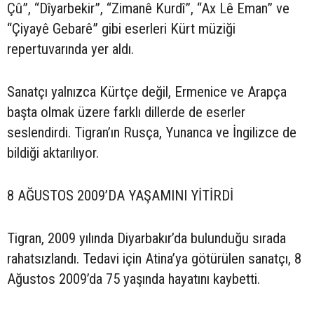
Çû”, “Dîyarbekir”, “Zimanê Kurdî”, “Ax Lê Eman” ve
“Çiyayê Gebarê” gibi eserleri Kürt müziği
repertuvarında yer aldı.
Sanatçı yalnızca Kürtçe değil, Ermenice ve Arapça
başta olmak üzere farklı dillerde de eserler
seslendirdi. Tigran’ın Rusça, Yunanca ve İngilizce de
bildiği aktarılıyor.
8 AĞUSTOS 2009’DA YAŞAMINI YİTİRDİ
Tigran, 2009 yılında Diyarbakır’da bulunduğu sırada
rahatsızlandı. Tedavi için Atina’ya götürülen sanatçı, 8
Ağustos 2009’da 75 yaşında hayatını kaybetti.