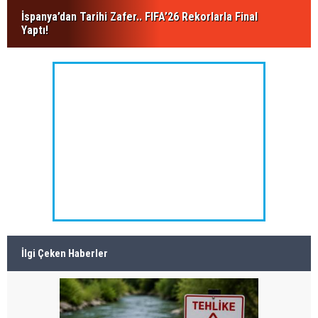
İspanya’dan Tarihi Zafer.. FIFA’26 Rekorlarla Final
Yaptı!
İlgi Çeken Haberler