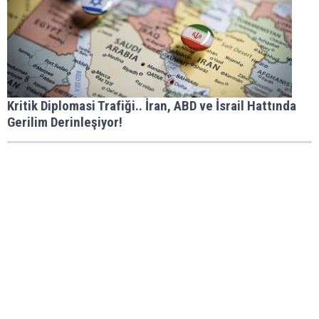
Kritik Diplomasi Trafiği.. İran, ABD ve İsrail Hattında
Gerilim Derinleşiyor!