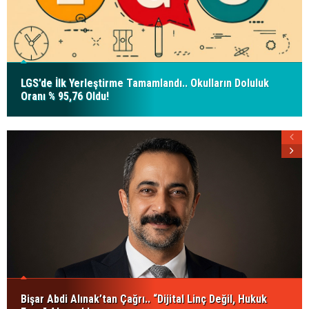
LGS’de İlk Yerleştirme Tamamlandı.. Okulların Doluluk
Oranı % 95,76 Oldu!
Bişar Abdi Alınak’tan Çağrı.. “Dijital Linç Değil, Hukuk