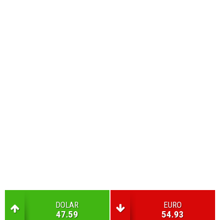
DOLAR
EURO
47.59
54.93