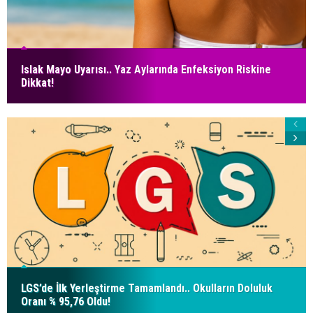
Islak Mayo Uyarısı.. Yaz Aylarında Enfeksiyon Riskine
Dikkat!
LGS’de İlk Yerleştirme Tamamlandı.. Okulların Doluluk
Oranı % 95,76 Oldu!