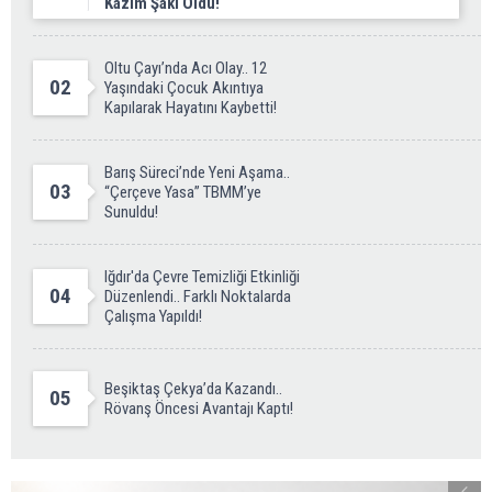
Kazım Şaki Oldu!
Oltu Çayı’nda Acı Olay.. 12
02
Yaşındaki Çocuk Akıntıya
Kapılarak Hayatını Kaybetti!
Barış Süreci’nde Yeni Aşama..
03
“Çerçeve Yasa” TBMM’ye
Sunuldu!
Iğdır'da Çevre Temizliği Etkinliği
04
Düzenlendi.. Farklı Noktalarda
Çalışma Yapıldı!
Beşiktaş Çekya’da Kazandı..
05
Rövanş Öncesi Avantajı Kaptı!