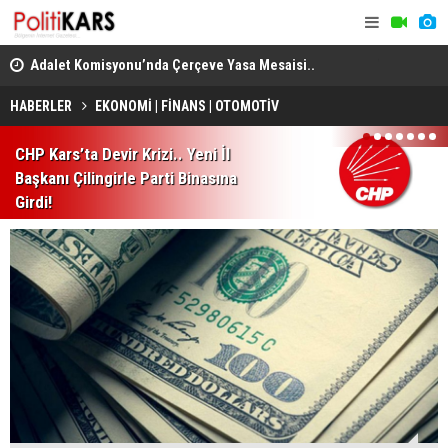
en
Adalet Komisyonu’nda Çerçeve Yasa Mesaisi..
THY, Temmu
Görüşmeler Tartışmalarla Başladı!
HABERLER
EKONOMİ | FİNANS | OTOMOTİV
1
2
3
4
5
6
7
CHP Kars’ta Devir Krizi.. Yeni İl
Başkanı Çilingirle Parti Binasına
Girdi!