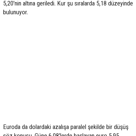
5,20'nin altına geriledi. Kur şu sıralarda 5,18 düzeyinde
bulunuyor.
Euroda da dolardaki azalışa paralel şekilde bir düşüş
söz konusu. Güne 6,08'lerde başlayan euro 5,95