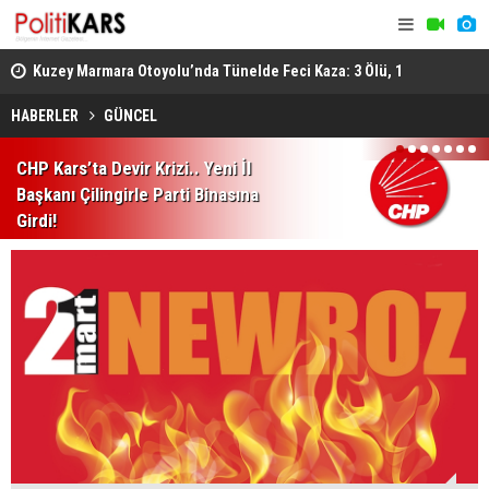
osyal
Kuzey Marmara Otoyolu’nda Tünelde Feci Kaza: 3 Ölü, 1
Gediz’de B
Ağır Yaralı
Ağır Yarala
HABERLER
GÜNCEL
1
2
3
4
5
6
7
CHP Kars’ta Devir Krizi.. Yeni İl
Başkanı Çilingirle Parti Binasına
Girdi!