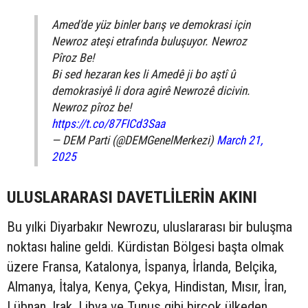
Amed'de yüz binler barış ve demokrasi için
Newroz ateşi etrafında buluşuyor. Newroz
Pîroz Be!
Bi sed hezaran kes li Amedê ji bo aştî û
demokrasiyê li dora agirê Newrozê dicivin.
Newroz pîroz be!
https://t.co/87FICd3Saa
— DEM Parti (@DEMGenelMerkezi)
March 21,
2025
ULUSLARARASI DAVETLİLERİN AKINI
Bu yılki Diyarbakır Newrozu, uluslararası bir buluşma
noktası haline geldi. Kürdistan Bölgesi başta olmak
üzere Fransa, Katalonya, İspanya, İrlanda, Belçika,
Almanya, İtalya, Kenya, Çekya, Hindistan, Mısır, İran,
Lübnan, Irak, Libya ve Tunus gibi birçok ülkeden