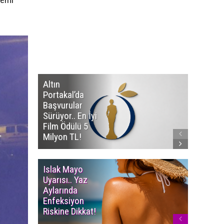
Altın
Manço’
Portakal’da
Mirasçıl
Başvurular
Telif Dav
Sürüyor.. En İyi
Eserleri
Film Ödülü 5
İadesi T
Milyon TL!
Edildi!
Islak Mayo
Multiple
Uyarısı.. Yaz
Myelom
Aylarında
Uyarısı.
Enfeksiyon
Süren K
Riskine Dikkat!
Ağrıların
Dikkate 