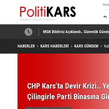
Aky
K
MGK Bildirisi Açıklandı.. Güvenlik Gündem
HABERLER
KARS HABERLERİ
KARS GÜNDEM
Kub
CHP Kars’ta Devir Krizi.. Ye
Çilingirle Parti Binasına Gi