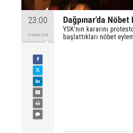
Dağpınar’da Nöbet 
23:00
YSK’nın kararını protes
başlattıkları nöbet eyl
14 Nisan 2019