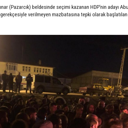
ğpınar (Pazarcık) beldesinde seçimi kazanan HDP’nin adayı Ab
i gerekçesiyle verilmeyen mazbatasına tepki olarak başlatıla