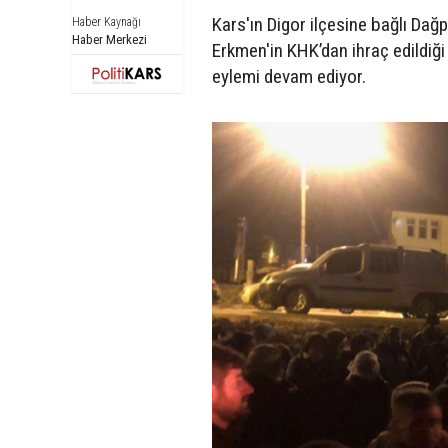
Kars'ın Digor ilçesine bağlı Da
Haber Kaynağı
Haber Merkezi
Erkmen'in KHK’dan ihraç edildiğ
eylemi devam ediyor.