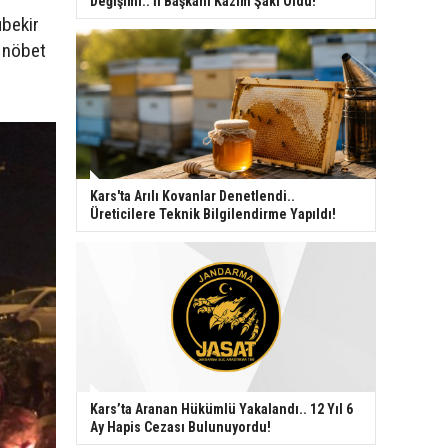
Değişimi.. İl Başkanı Kazım Şaki Oldu!
ubekir
n nöbet
Kars'ta Arılı Kovanlar Denetlendi..
Üreticilere Teknik Bilgilendirme Yapıldı!
Kars’ta Aranan Hükümlü Yakalandı.. 12 Yıl 6
Ay Hapis Cezası Bulunuyordu!