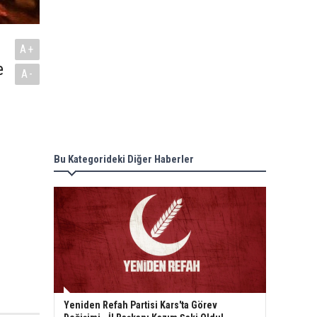
A+
e
A-
Bu Kategorideki Diğer Haberler
Yeniden Refah Partisi Kars'ta Görev