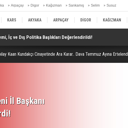
aka
Arpaçay
Digor
Kağızman
Sarıkamış
Selim
Susuz
ars Gündem
KARS
AKYAKA
ARPAÇAY
DİGOR
KAĞIZMAN
i, İç ve Dış Politika Başlıkları Değerlendirildi!
Do
SELİM
SUSUZ
KARS GÜNDEM
ilay Kaan Kundakçı Cinayetinde Ara Karar.. Dava Temmuz Ayına Ertelendi
ni İl Başkanı
rdi!