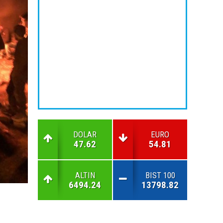
DOLAR
EURO
47.62
54.81
ALTIN
BIST 100
6494.24
13798.82