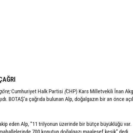
 ÇAĞRI
göre;
Cumhuriyet Halk Partisi
(
CHP) Kars Milletvekili İnan Ak
dı. BOTAŞ'a çağrıda bulunan Alp, doğalgazın bir an önce açı
ip eden Alp, "11 trilyonun üzerinde bir bütçe büyüklüğü var.
mahallelerinde 700 konutun doğalgazı maalesef kesik" dedi.