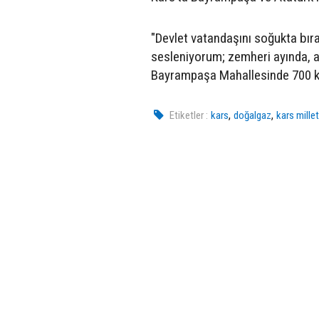
"​Devlet vatandaşını soğukta bıra
sesleniyorum; zemheri ayında, a
Bayrampaşa Mahallesinde 700 kon
,
,
Etiketler :
kars
doğalgaz
kars mille