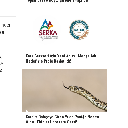
Toplantısı ve Köy Ziyaretleri Yapıldı!
rinden
nan
i.
Kars Gravyeri İçin Yeni Adım.. Menşe Adı
Hedefiyle Proje Başlatıldı!
me
r.
Kars’ta Bahçeye Giren Yılan Paniğe Neden
Oldu.. Ekipler Harekete Geçti!