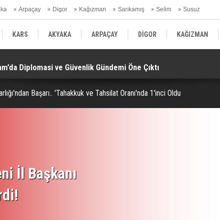
aka
Arpaçay
Digor
Kağızman
Sarıkamış
Selim
Susuz
ars Gündem
KARS
AKYAKA
ARPAÇAY
DİGOR
KAĞIZMAN
am’da Diplomasi ve Güvenlik Gündemi Öne Çıktı!
“M
SELİM
SUSUZ
KARS GÜNDEM
rlığı'ndan Başarı.. 'Tahakkuk ve Tahsilat Oranı'nda 1'inci Oldu
ni İl Başkanı
rdi!