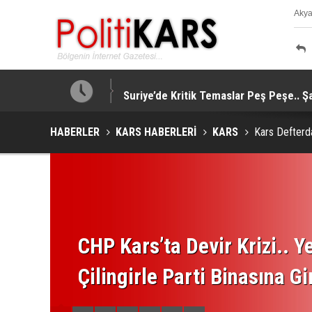
Aky
K
taj Sağladı!
Suriye’de Kritik Temaslar Peş Peşe.. Ş
HABERLER
KARS HABERLERİ
KARS
Kars Defterda
CHP Kars’ta Devir Krizi.. Ye
Çilingirle Parti Binasına Gi