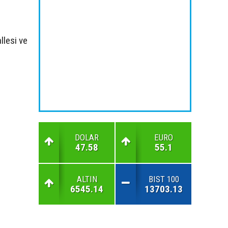
llesi ve
DOLAR
EURO
47.58
55.1
ALTIN
BIST 100
6545.14
13703.13