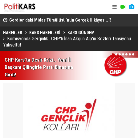
Gordion’daki Midas Tümülüsü’nün Gerçek Hikâyesi.. 3
IBAN’la Pa
Bin 200 Yıllık Mezar Günümüze Ulaştı!
Para Otoma
HABERLER
KARS HABERLERİ
KARS GÜNDEM
Komisyonda Gerginlik.. CHP'li İnan Akgün Alp'in Sözleri Tansiyonu
Yükseltti!
1
2
3
4
5
6
7
CHP Kars’ta Devir Krizi.. Yeni İl
Başkanı Çilingirle Parti Binasına
Girdi!