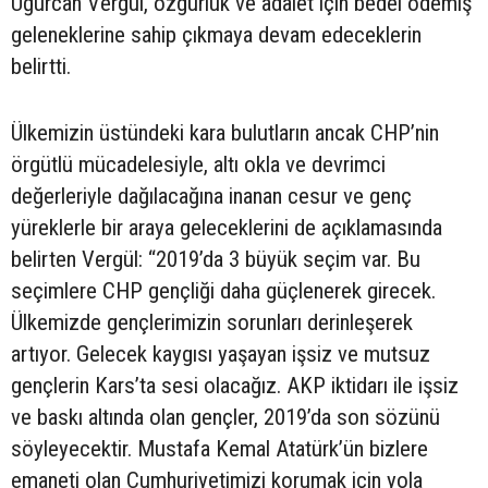
Uğurcan Vergül, özgürlük ve adalet için bedel ödemiş
geleneklerine sahip çıkmaya devam edeceklerin
belirtti.
Ülkemizin üstündeki kara bulutların ancak CHP’nin
örgütlü mücadelesiyle, altı okla ve devrimci
değerleriyle dağılacağına inanan cesur ve genç
yüreklerle bir araya geleceklerini de açıklamasında
belirten Vergül: “2019’da 3 büyük seçim var. Bu
seçimlere CHP gençliği daha güçlenerek girecek.
Ülkemizde gençlerimizin sorunları derinleşerek
artıyor. Gelecek kaygısı yaşayan işsiz ve mutsuz
gençlerin Kars’ta sesi olacağız. AKP iktidarı ile işsiz
ve baskı altında olan gençler, 2019’da son sözünü
söyleyecektir. Mustafa Kemal Atatürk’ün bizlere
emaneti olan Cumhuriyetimizi korumak için yola