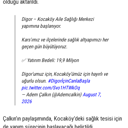
olduğu aktarıldı.
Digor – Kocaköy Aile Sağlığı Merkezi
yapımına başlanıyor.
Kars'ımız ve ilçelerinde sağlık altyapımızı her
geçen gün büyütüyoruz.
✅ Yatırım Bedeli: 19,9 Milyon
Digor'umuz için, Kocaköy'ümüz için hayırlı ve
uğurlu olsun.
#DigorİçinCanlaBaşla
pic.twitter.com/Svo1HTWkOq
— Adem Çalkın (@Ademcalkin)
August 7,
2026
Çalkın’ın paylaşımında, Kocaköy’deki sağlık tesisi için
de yapım sürecinin başlayacağı belirtildi.