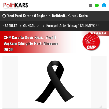
ı
Yeni Parti Kars’ta İl Başkanını Belirledi.. Kurucu Kadro
Susuz’da Or
Açıklandı!
ve Şiddete 
Emniyet Artık 'İrticayı' İZLEMİYOR!
HABERLER
GÜNCEL
1
2
3
4
5
6
7
CHP Kars’ta Devir Krizi.. Yeni İl
Başkanı Çilingirle Parti Binasına
Girdi!