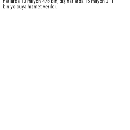
hatlarda 10 milyon 478 bin, dış hatlarda 16 milyon 311
bin yolcuya hizmet verildi.