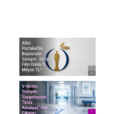
Altın
Manço’
Portakal’da
Mirasçıl
Başvurular
Telif Dav
Sürüyor.. En İyi
Eserleri
Film Ödülü 5
İadesi T
Milyon TL!
Edildi!
V-Notes
Islak M
Yöntemi
Uyarısı..
Yaygınlaşıyor..
Aylarınd
“İzsiz
Enfeksi
Ameliyat” Öne
Riskine 
Çıkıyor!