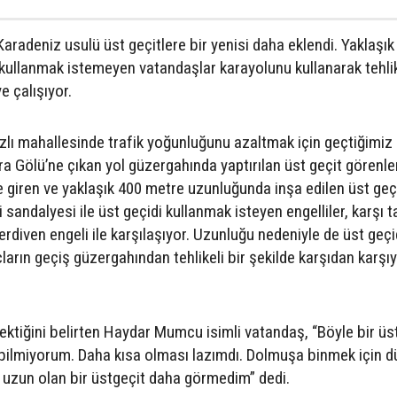
radeniz usulü üst geçitlere bir yenisi daha eklendi. Yaklaşık
kullanmak istemeyen vatandaşlar karayolunu kullanarak tehlik
 çalışıyor.
zlı mahallesinde trafik yoğunluğunu azaltmak için geçtiğimiz
 Gölü’ne çıkan yol güzergahında yaptırılan üst geçit görenle
e giren ve yaklaşık 400 metre uzunluğunda inşa edilen üst geç
 sandalyesi ile üst geçidi kullanmak isteyen engelliler, karşı t
rdiven engeli ile karşılaşıyor. Uzunluğu nedeniyle de üst geçi
arın geçiş güzergahından tehlikeli bir şekilde karşıdan karşı
ektiğini belirten Haydar Mumcu isimli vatandaş, “Böyle bir üs
ilmiyorum. Daha kısa olması lazımdı. Dolmuşa binmek için d
uzun olan bir üstgeçit daha görmedim” dedi.