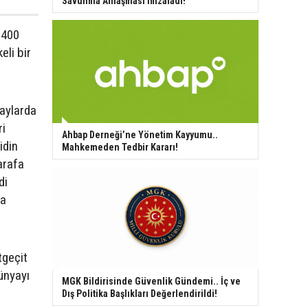
Savunma Anlaşması İmzaladı!
 400
eli bir
 aylarda
ri
Ahbap Derneği’ne Yönetim Kayyumu..
idin
Mahkemeden Tedbir Kararı!
arafa
di
ya
tgeçit
ünyayı
MGK Bildirisinde Güvenlik Gündemi.. İç ve
Dış Politika Başlıkları Değerlendirildi!