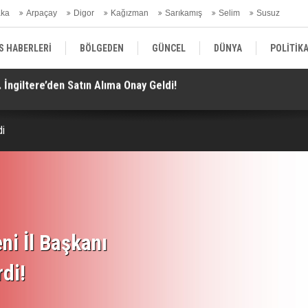
aka
Arpaçay
Digor
Kağızman
Sarıkamış
Selim
Susuz
ars Gündem
S HABERLERİ
BÖLGEDEN
GÜNCEL
DÜNYA
POLİTİK
aisi.. Görüşmeler Tartışmalarla Başladı!
TH
EKONOMİ | FİNANS | OTOMOTİV
KÜLTÜR | SANAT | MAGAZİN
SAĞ
di
ni İl Başkanı
rdi!