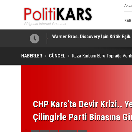
Aky
K
KAR
!
Adalet Komisyonu’nda Çerçeve Yasa Mes
HABERLER
GÜNCEL
Kaza Kurbanı Ebru Toprağa Veril
CHP Kars’ta Devir Krizi.. Ye
Çilingirle Parti Binasına Gi