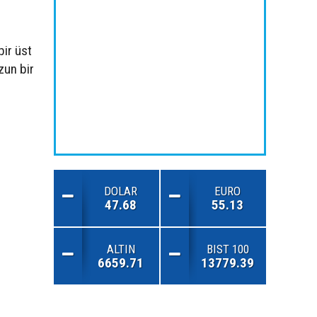
bir üst
zun bir
DOLAR
EURO
47.68
55.13
ALTIN
BIST 100
6659.71
13779.39