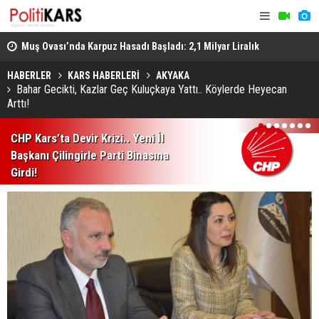
Muş Ovası’nda Karpuz Hasadı Başladı: 2,1 Milyar Liralık
Türkiye'nin
Gelir Hedefleniyor
Kaçkarlar D
HABERLER
KARS HABERLERİ
AKYAKA
Bahar Gecikti, Kazlar Geç Kuluçkaya Yattı.. Köylerde Heyecan
Arttı!
1
2
3
4
5
6
7
CHP Kars’ta Devir Krizi.. Yeni İl
Başkanı Çilingirle Parti Binasına
Girdi!