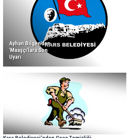
Ayhan Bilgen'den
'Maaşçı'lara Son
Uyarı
Kars Belediyesi’nden Gece Temizliği