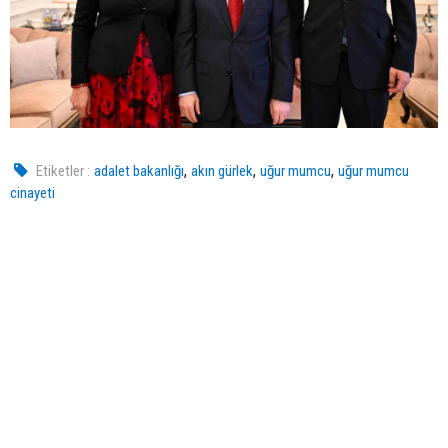
,
,
,
Etiketler :
adalet bakanlığı
akın gürlek
uğur mumcu
uğur mumcu
cinayeti