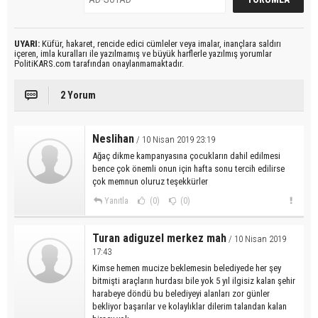
UYARI:
Küfür, hakaret, rencide edici cümleler veya imalar, inançlara saldırı
içeren, imla kuralları ile yazılmamış ve büyük harflerle yazılmış yorumlar
PolitiKARS.com tarafından onaylanmamaktadır.
2 Yorum
Neslihan
/ 10 Nisan 2019 23:19
Ağaç dikme kampanyasına çocukların dahil edilmesi
bence çok önemli onun için hafta sonu tercih edilirse
çok memnun oluruz teşekkürler
Yanıtla
(0)
(0)
Turan adiguzel merkez mah
/ 10 Nisan 2019
17:43
Kimse hemen mucize beklemesin belediyede her şey
bitmişti araçların hurdası bile yok 5 yıl ilgisiz kalan şehir
harabeye döndü bu belediyeyi alanları zor günler
bekliyor başarılar ve kolaylıklar dilerim talandan kalan