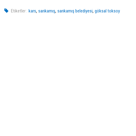
,
,
,
Etiketler :
kars
sarıkamış
sarıkamış belediyesi
göksal toksoy