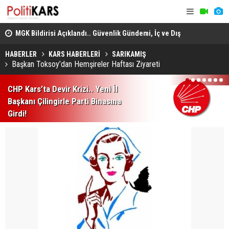
adec
MGK Bildirisi Açıklandı.. Güvenlik Gündemi, İç ve Dış
Domuz Sanı
Politika Başlıkları Değerlendirildi!
HABERLER
KARS HABERLERİ
SARIKAMIŞ
Başkan Toksoy’dan Hemşireler Haftası Ziyareti
1
2
3
4
5
6
7
CHP Kars’ta Devir Krizi.. Yeni İl
Başkanı Çilingirle Parti Binasına
Girdi!