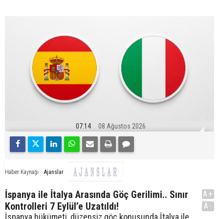
07:14
08 Ağustos 2026
Ajanslar
Haber Kaynağı
İspanya ile İtalya Arasında Göç Gerilimi.. Sınır
A+
Kontrolleri 7 Eylül’e Uzatıldı!
A-
İspanya hükümeti, düzensiz göç konusunda İtalya ile