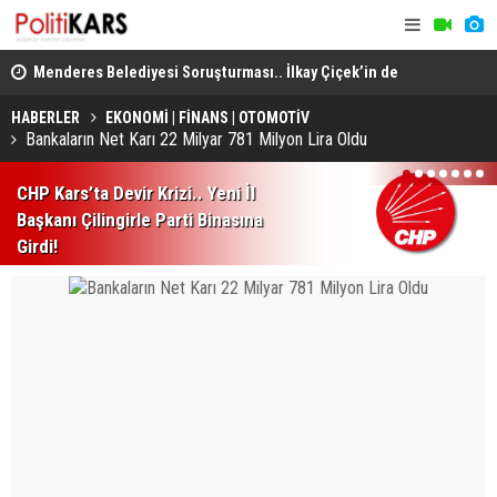
lleri
Menderes Belediyesi Soruşturması.. İlkay Çiçek’in de
Musa Anter 
Aralarında Olduğu 10 Kişi Tutuklandı!
Yeniden İn
HABERLER
EKONOMİ | FİNANS | OTOMOTİV
Bankaların Net Karı 22 Milyar 781 Milyon Lira Oldu
1
2
3
4
5
6
7
CHP Kars’ta Devir Krizi.. Yeni İl
Başkanı Çilingirle Parti Binasına
Girdi!