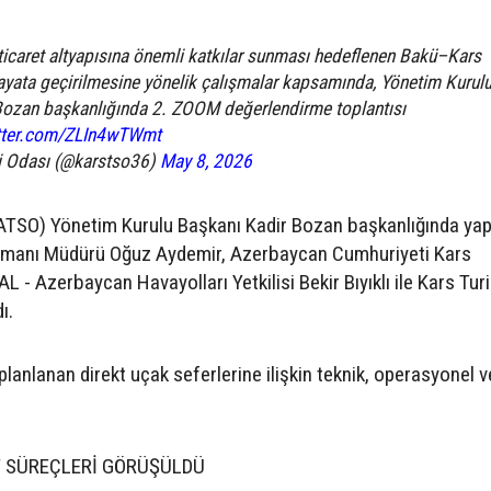
 ticaret altyapısına önemli katkılar sunması hedeflenen Bakü–Kars
hayata geçirilmesine yönelik çalışmalar kapsamında, Yönetim Kurul
Bozan başkanlığında 2. ZOOM değerlendirme toplantısı
itter.com/ZLIn4wTWmt
i Odası (@karstso36)
May 8, 2026
KATSO) Yönetim Kurulu Başkanı Kadir Bozan başkanlığında yap
limanı Müdürü Oğuz Aydemir, Azerbaycan Cumhuriyeti Kars
- Azerbaycan Havayolları Yetkilisi Bekir Bıyıklı ile Kars Tur
ı.
lanlanan direkt uçak seferlerine ilişkin teknik, operasyonel v
T SÜREÇLERİ GÖRÜŞÜLDÜ