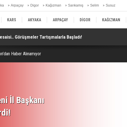
aka
Arpaçay
Digor
Kağızman
Sarıkamış
Selim
Susuz
ars Gündem
KARS
AKYAKA
ARPAÇAY
DİGOR
KAĞIZMAN
aisi.. Görüşmeler Tartışmalarla Başladı!
TH
SELİM
SUSUZ
KARS GÜNDEM
ılon’dan Haber Alınamıyor
ni İl Başkanı
rdi!