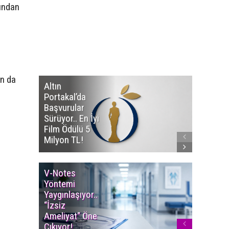
sından
an da
Altın
Manço’
Portakal’da
Mirasçıl
Başvurular
Telif Dav
Sürüyor.. En İyi
Eserleri
Film Ödülü 5
İadesi T
Milyon TL!
Edildi!
V-Notes
Islak M
Yöntemi
Uyarısı..
Yaygınlaşıyor..
Aylarınd
“İzsiz
Enfeksi
Ameliyat” Öne
Riskine 
Çıkıyor!