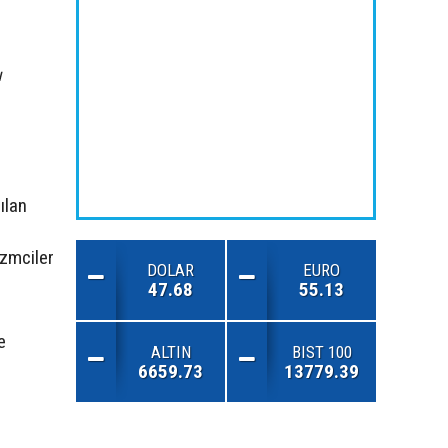
u
ılan
izmciler
DOLAR
EURO
47.68
55.13
e
ALTIN
BIST 100
6659.73
13779.39