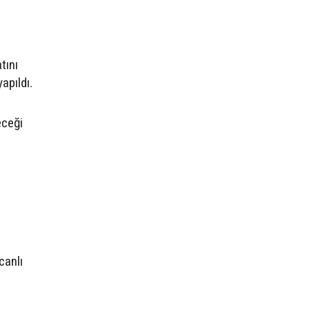
tını
apıldı.
eceği
canlı