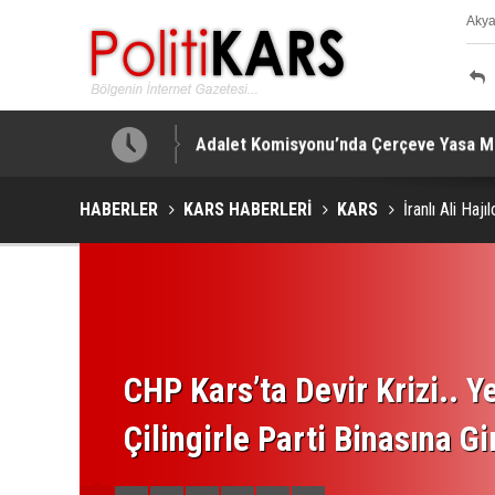
Aky
K
!
Adalet Komisyonu’nda Çerçeve Yasa Mes
HABERLER
KARS HABERLERİ
KARS
İranlı Ali Haj
CHP Kars’ta Devir Krizi.. Ye
Çilingirle Parti Binasına Gi