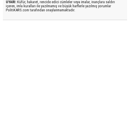
UYARI:
Küfür, hakaret, rencide edici cümleler veya imalar, inançlara saldırı
içeren, imla kuralları ile yazılmamış ve büyük harflerle yazılmış yorumlar
PolitiKARS.com tarafından onaylanmamaktadır.