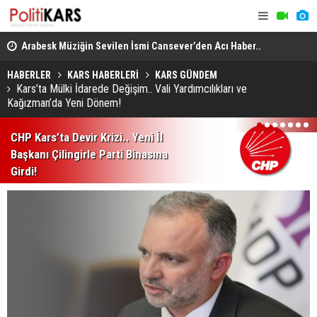
itte
Arabesk Müziğin Sevilen İsmi Cansever’den Acı Haber..
Yükseköğre
Almanya’da Hayatını Kaybetti!
Akademik U
HABERLER
KARS HABERLERİ
KARS GÜNDEM
Kars’ta Mülki İdarede Değişim.. Vali Yardımcılıkları ve
Kağızman’da Yeni Dönem!
1
2
3
4
5
6
7
CHP Kars’ta Devir Krizi.. Yeni İl
Başkanı Çilingirle Parti Binasına
Girdi!