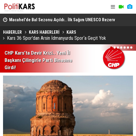
 3
Macahel’de Bal Sezonu Açıldı.. İlk Sağım UNESCO Rezerv
Çerçeve Ya
Alanında Gerçekleştirildi!
Edildi.. 18
HABERLER
KARS HABERLERİ
KARS
Kars 36 Spor'dan Arsin İdmanyurdu Spor‘a Geçit Yok
1
2
3
4
5
6
7
CHP Kars’ta Devir Krizi.. Yeni İl
Başkanı Çilingirle Parti Binasına
Girdi!