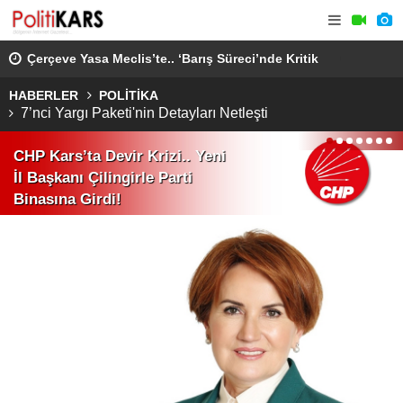
.
Çerçeve Yasa Meclis’te.. ‘Barış Süreci’nde Kritik
Ömer Öcal
Görüşmeler Devam Ediyor!
Görüşmede
HABERLER
POLİTİKA
7’nci Yargı Paketi'nin Detayları Netleşti
1
2
3
4
5
6
7
CHP Kars’ta Devir Krizi.. Yeni
İl Başkanı Çilingirle Parti
Binasına Girdi!