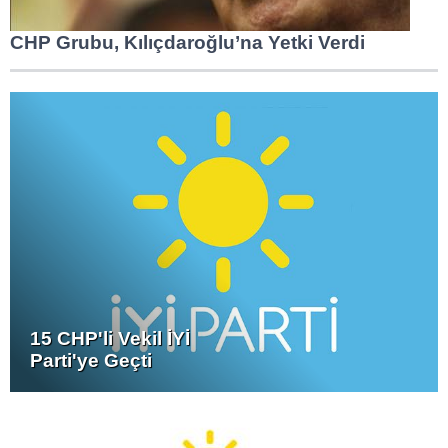
CHP Grubu, Kılıçdaroğlu’na Yetki Verdi
15 CHP'li Vekil İYİ
Parti'ye Geçti