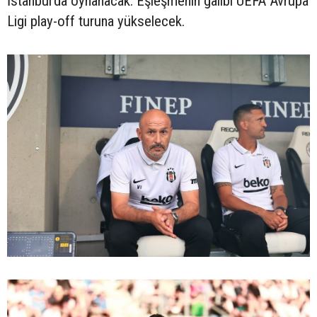
İstanbul’da oynanacak. Eşleşmenin galibi UEFA Avrupa
Ligi play-off turuna yükselecek.