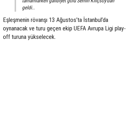
tamamlarken galibiyet golü Semih Kılıçsoy’dan
geldi..
Eşleşmenin rövanşı 13 Ağustos’ta İstanbul’da
oynanacak ve turu geçen ekip UEFA Avrupa Ligi play-
off turuna yükselecek.