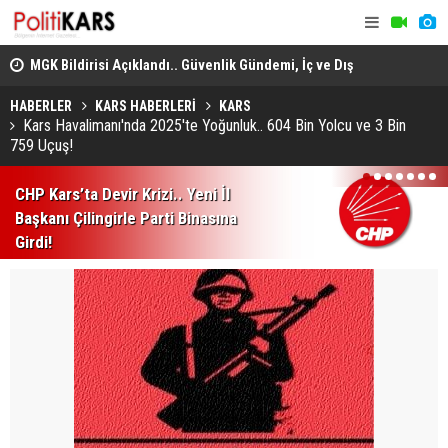
adec
MGK Bildirisi Açıklandı.. Güvenlik Gündemi, İç ve Dış
Domuz Sanı
Politika Başlıkları Değerlendirildi!
HABERLER
KARS HABERLERİ
KARS
Kars Havalimanı'nda 2025'te Yoğunluk.. 604 Bin Yolcu ve 3 Bin
759 Uçuş!
1
2
3
4
5
6
7
CHP Kars’ta Devir Krizi.. Yeni İl
Başkanı Çilingirle Parti Binasına
Girdi!