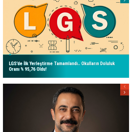
LGS’de İlk Yerleştirme Tamamlandı.. Okulların Doluluk
Oranı % 95,76 Oldu!