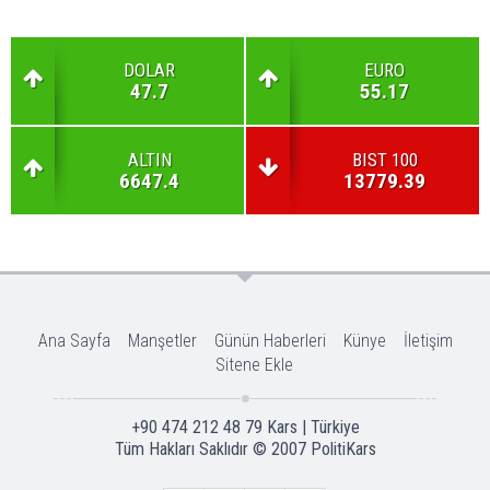
DOLAR
EURO
47.7
55.17
ALTIN
BIST 100
6647.4
13779.39
Ana Sayfa
Manşetler
Günün Haberleri
Künye
İletişim
Sitene Ekle
+90 474 212 48 79 Kars | Türkiye
Tüm Hakları Saklıdır © 2007
PolitiKars