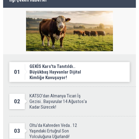
İlgi Çeken Haberler
GEKİS Kars'ta Tanıtıldı..
01
Büyükbaş Hayvanlar Dijital
Kimliğe Kavuşuyor!
KATSO’dan Almanya Ticari İş
02
Gezisi.. Başvurular 14 Ağustos’a
Kadar Sürecek!
Oltu'da Kahreden Veda.. 12
03
Yaşındaki Ertuğrul Son
Yolculuğuna Uğurlandı!