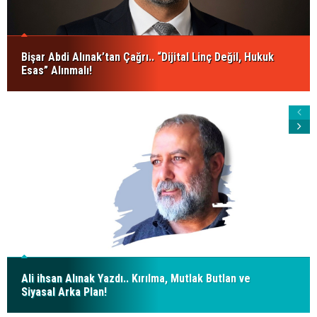
Bişar Abdi Alınak’tan Çağrı.. “Dijital Linç Değil, Hukuk
Esas” Alınmalı!
Ali ihsan Alınak Yazdı.. Kırılma, Mutlak Butlan ve
Siyasal Arka Plan!