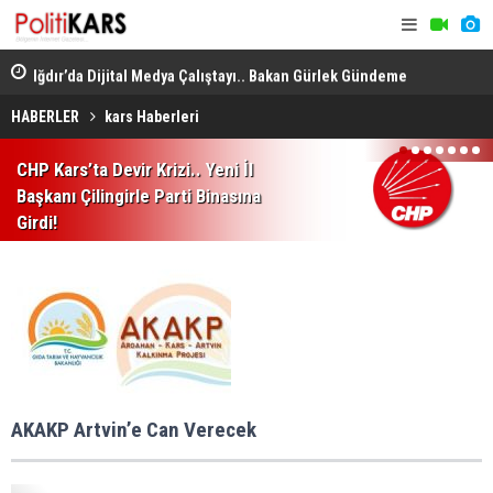
en
Iğdır’da Dijital Medya Çalıştayı.. Bakan Gürlek Gündeme
Büyükbaş H
İlişkin Soruları Yanıtladı!
GEKİS'in İlk
HABERLER
kars Haberleri
1
2
3
4
5
6
7
CHP Kars’ta Devir Krizi.. Yeni İl
Başkanı Çilingirle Parti Binasına
Girdi!
AKAKP Artvin’e Can Verecek