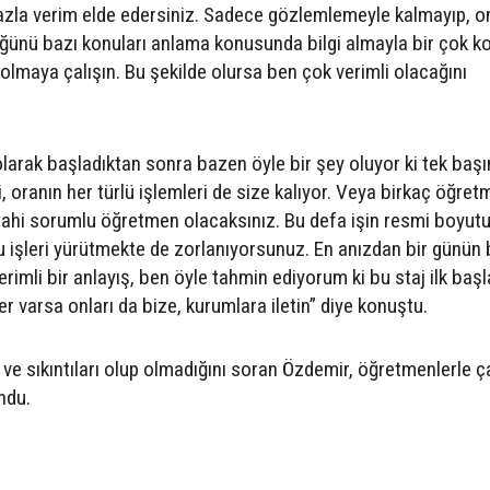
zla verim elde edersiniz. Sadece gözlemlemeyle kalmayıp, o
düğünü bazı konuları anlama konusunda bilgi almayla bir çok 
i olmaya çalışın. Bu şekilde olursa ben çok verimli olacağını
larak başladıktan sonra bazen öyle bir şey oluyor ki tek başı
, oranın her türlü işlemleri de size kalıyor. Veya birkaç öğre
illahi sorumlu öğretmen olacaksınız. Bu defa işin resmi boyut
şleri yürütmekte de zorlanıyorsunuz. En anızdan bir günün 
rimli bir anlayış, ben öyle tahmin ediyorum ki bu staj ilk baş
r varsa onları da bize, kurumlara iletin” diye konuştu.
 sıkıntıları olup olmadığını soran Özdemir, öğretmenlerle çay
ndu.