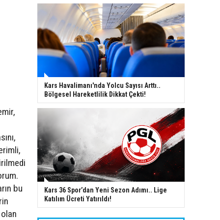
Kars Havalimanı'nda Yolcu Sayısı Arttı..
Bölgesel Hareketlilik Dikkat Çekti!
emir,
sını,
rimli,
irilmedi
orum.
arın bu
Kars 36 Spor’dan Yeni Sezon Adımı.. Lige
Katılım Ücreti Yatırıldı!
rin
 olan