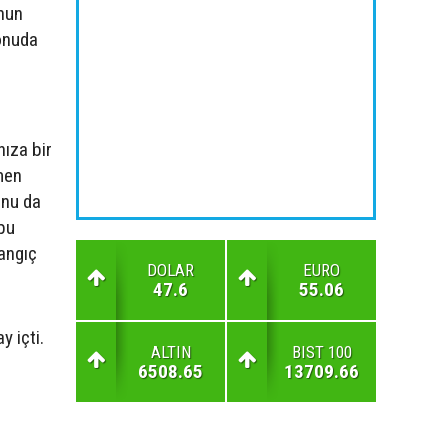
nun
konuda
nıza bir
tmen
unu da
bu
langıç
DOLAR
EURO
47.6
55.06
 içti.
ALTIN
BIST 100
6508.65
13709.66