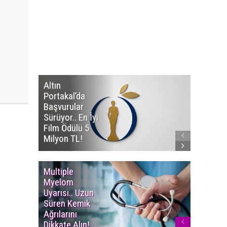
Altın
Manço’
Portakal’da
Mirasçıl
Başvurular
Telif Dav
Sürüyor.. En İyi
Eserleri
Film Ödülü 5
İadesi T
Milyon TL!
Edildi!
Multiple
Yaşam S
Myelom
Uzadı..
Uyarısı.. Uzun
Türkiye’
Süren Kemik
Ortalam
Ağrılarını
Ömür 78,
Dikkate Alın!
Yükseldi