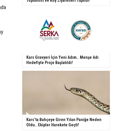
Toplantısı ve Köy Ziyaretleri Yapıldı!
nda
ay
Kars Gravyeri İçin Yeni Adım.. Menşe Adı
Hedefiyle Proje Başlatıldı!
Kars’ta Bahçeye Giren Yılan Paniğe Neden
Oldu.. Ekipler Harekete Geçti!