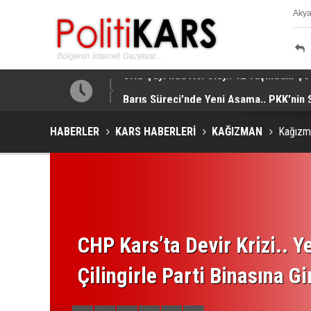
Aky
K
tti!
Barış Süreci’nde Yeni Aşama.. PKK’nin 
HABERLER
KARS HABERLERİ
KAĞIZMAN
Kağızman
CHP Kars’ta Devir Krizi.. Ye
Çilingirle Parti Binasına Gi