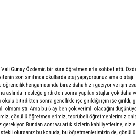
 Vali Günay Özdemir, bir süre öğretmenlerle sohbet etti. Özd
itenin son sınıfında okullarda staj yapıyorsunuz ama o stajı
u öğrencilik hengamesinde biraz daha hızlı geçiyor ve işin esa
aslında mesleğe girdikten sonra yapılan stajlar çok daha ve
 okulu bitirdikten sonra genellikle işe girildiği için işe girildi, g
mli olmamıştı. Ama bu 6 ay ben çok verimli olacağını düşünüy
miz, gönüllü öğretmenlerimiz, tecrübeli öğretmenlerimiz onl
 gerekiyor. Bundan sonrası artık sizlerin kabiliyetlerine, sizle
k istekli olursanız bu konuda, bu öğretmenlerimizin de, gönüllü