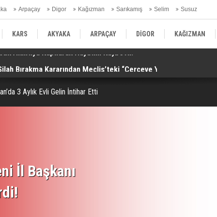
aka
Arpaçay
Digor
Kağızman
Sarıkamış
Selim
Susuz
ars Gündem
KARS
AKYAKA
ARPAÇAY
DİGOR
KAĞIZMAN
Silah Bırakma Kararından Meclis’teki “Çerçeve Yasa”na!
Al
SELİM
SUSUZ
KARS GÜNDEM
’da 3 Aylık Evli Gelin İntihar Etti
ni İl Başkanı
rdi!