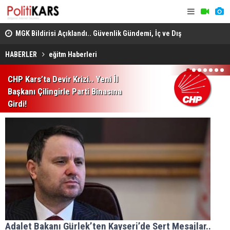
adec
MGK Bildirisi Açıklandı.. Güvenlik Gündemi, İç ve Dış
Domuz Sanı
Politika Başlıkları Değerlendirildi!
HABERLER
eğitm Haberleri
1
2
3
4
5
6
7
CHP Kars’ta Devir Krizi.. Yeni İl
Başkanı Çilingirle Parti Binasına
Girdi!
Adalet Bakanı Gürlek’ten Kayseri’de Sert Mesajlar..