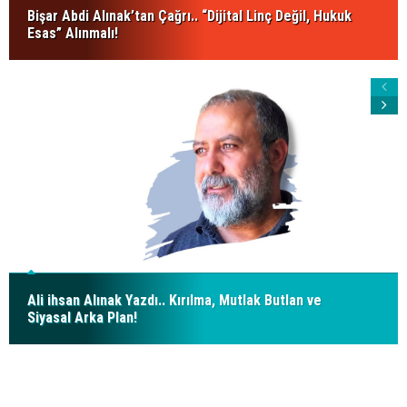
Bişar Abdi Alınak’tan Çağrı.. “Dijital Linç Değil, Hukuk
Esas” Alınmalı!
Ali ihsan Alınak Yazdı.. Kırılma, Mutlak Butlan ve
Siyasal Arka Plan!