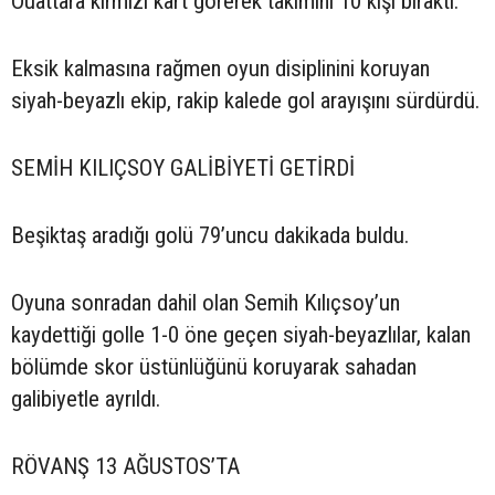
Ouattara kırmızı kart görerek takımını 10 kişi bıraktı.
Eksik kalmasına rağmen oyun disiplinini koruyan
siyah-beyazlı ekip, rakip kalede gol arayışını sürdürdü.
SEMİH KILIÇSOY GALİBİYETİ GETİRDİ
Beşiktaş aradığı golü 79’uncu dakikada buldu.
Oyuna sonradan dahil olan Semih Kılıçsoy’un
kaydettiği golle 1-0 öne geçen siyah-beyazlılar, kalan
bölümde skor üstünlüğünü koruyarak sahadan
galibiyetle ayrıldı.
RÖVANŞ 13 AĞUSTOS’TA