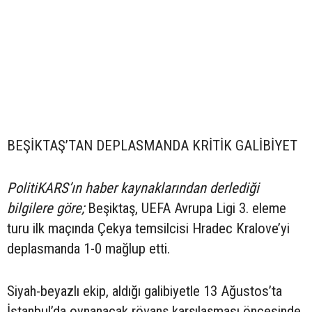
BEŞİKTAŞ’TAN DEPLASMANDA KRİTİK GALİBİYET
PolitiKARS’ın haber kaynaklarından derlediği
bilgilere göre;
Beşiktaş, UEFA Avrupa Ligi 3. eleme
turu ilk maçında Çekya temsilcisi Hradec Kralove’yi
deplasmanda 1-0 mağlup etti.
Siyah-beyazlı ekip, aldığı galibiyetle 13 Ağustos’ta
İstanbul’da oynanacak rövanş karşılaşması öncesinde