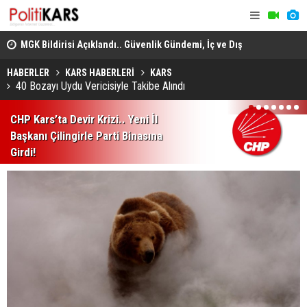
adec
MGK Bildirisi Açıklandı.. Güvenlik Gündemi, İç ve Dış
Domuz Sanı
Politika Başlıkları Değerlendirildi!
HABERLER
KARS HABERLERİ
KARS
40 Bozayı Uydu Vericisiyle Takibe Alındı
1
2
3
4
5
6
7
CHP Kars’ta Devir Krizi.. Yeni İl
Başkanı Çilingirle Parti Binasına
Girdi!