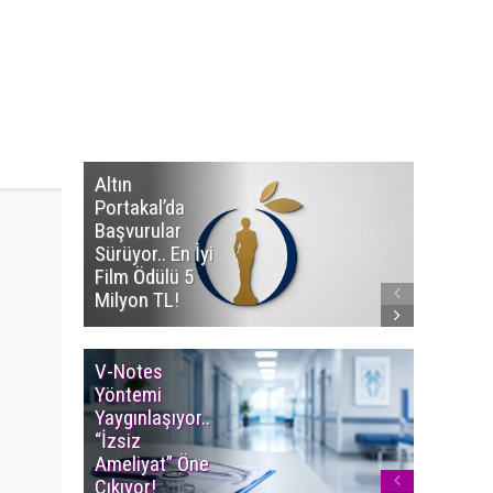
Altın
Manço’
Portakal’da
Mirasçıl
Başvurular
Telif Dav
Sürüyor.. En İyi
Eserleri
Film Ödülü 5
İadesi T
Milyon TL!
Edildi!
V-Notes
Islak M
Yöntemi
Uyarısı..
Yaygınlaşıyor..
Aylarınd
“İzsiz
Enfeksi
Ameliyat” Öne
Riskine 
Çıkıyor!