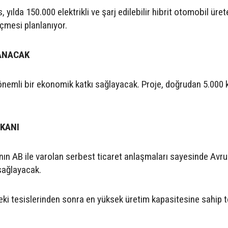
 yılda 150.000 elektrikli ve şarj edilebilir hibrit otomobil üre
eçmesi planlanıyor.
LANACAK
 önemli bir ekonomik katkı sağlayacak. Proje, doğrudan 5.000 
MKANI
'nın AB ile varolan serbest ticaret anlaşmaları sayesinde Avr
 sağlayacak.
'deki tesislerinden sonra en yüksek üretim kapasitesine sahip 