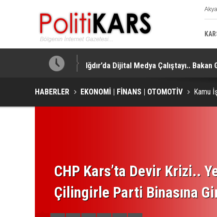
Aky
K
KAR
!
Iğdır’da Dijital Medya Çalıştayı.. Bakan
HABERLER
EKONOMİ | FİNANS | OTOMOTİV
Kamu İş
CHP Kars’ta Devir Krizi.. Ye
Çilingirle Parti Binasına Gi