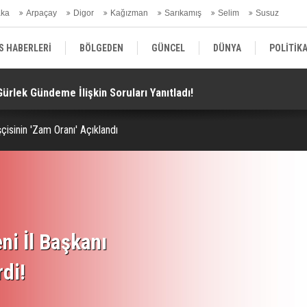
aka
Arpaçay
Digor
Kağızman
Sarıkamış
Selim
Susuz
ars Gündem
S HABERLERİ
BÖLGEDEN
GÜNCEL
DÜNYA
POLİTİK
 Gürlek Gündeme İlişkin Soruları Yanıtladı!
Te
EKONOMİ | FİNANS | OTOMOTİV
KÜLTÜR | SANAT | MAGAZİN
SAĞ
çisinin 'Zam Oranı' Açıklandı
ni İl Başkanı
rdi!