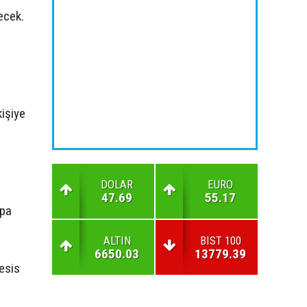
tecek.
kişiye
DOLAR
EURO
47.69
55.17
upa
ALTIN
BIST 100
6650.03
13779.39
tesis