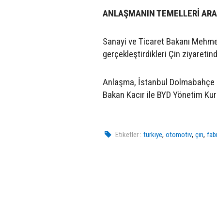
ANLAŞMANIN TEMELLERİ ARAL
Sanayi ve Ticaret Bakanı Mehmet 
gerçekleştirdikleri Çin ziyaretinde
Anlaşma, İstanbul Dolmabahçe 
Bakan Kacır ile BYD Yönetim Ku
,
,
,
Etiketler :
türkiye
otomotiv
çin
fab