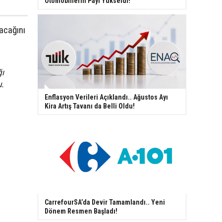
Otomobillerin Payı Yükseldi!
pacağını
ğı
u.
Enflasyon Verileri Açıklandı.. Ağustos Ayı
Kira Artış Tavanı da Belli Oldu!
CarrefourSA’da Devir Tamamlandı.. Yeni
Dönem Resmen Başladı!