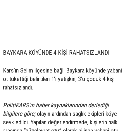
BAYKARA KÖYÜNDE 4 KİŞİ RAHATSIZLANDI
Kars’ın Selim ilçesine bağlı Baykara köyünde yabani
ot tükettiği belirtilen 1’i yetişkin, 3’ü çocuk 4 kişi
rahatsızlandı.
PolitiKARS’ın haber kaynaklarından derlediği
bilgilere göre;
olayın ardından sağlık ekipleri köye
sevk edildi. Yapılan değerlendirmede, kişilerin halk
arasında “güzelavrat otu” olarak bilinen yabani otu