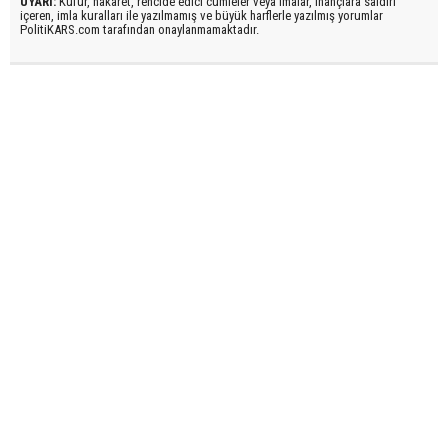
UYARI:
Küfür, hakaret, rencide edici cümleler veya imalar, inançlara saldırı
içeren, imla kuralları ile yazılmamış ve büyük harflerle yazılmış yorumlar
PolitiKARS.com tarafından onaylanmamaktadır.