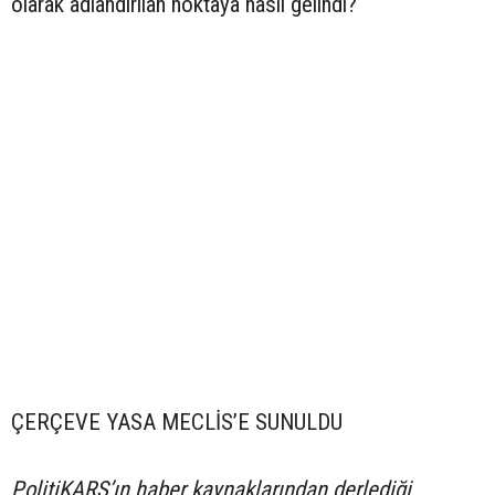
olarak adlandırılan noktaya nasıl gelindi?
ÇERÇEVE YASA MECLİS’E SUNULDU
PolitiKARS’ın haber kaynaklarından derlediği