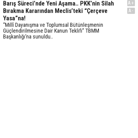
Barış Süreci’nde Yeni Aşama.. PKK’nin Silah
A+
Bırakma Kararından Meclis’teki “Çerçeve
A-
Yasa”na!
“Millî Dayanışma ve Toplumsal Bütünleşmenin
Güçlendirilmesine Dair Kanun Teklifi” TBMM
Başkanlığı’na sunuldu..