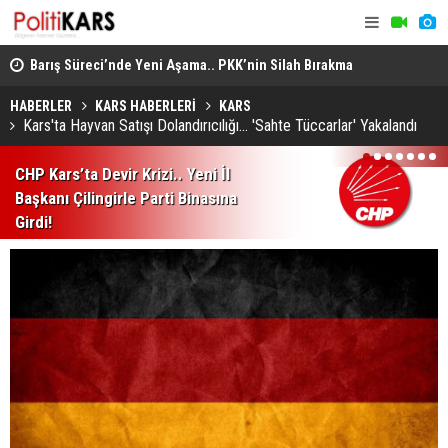
Barış Süreci’nde Yeni Aşama.. PKK’nin Silah Bırakma
Altın Porta
Kararından Meclis’teki “Çerçeve Yasa”na!
Jüri Başka
HABERLER
KARS HABERLERİ
KARS
Kars'ta Hayvan Satışı Dolandırıcılığı... 'Sahte Tüccarlar' Yakalandı
1
2
3
4
5
6
7
CHP Kars’ta Devir Krizi.. Yeni İl
Başkanı Çilingirle Parti Binasına
Girdi!