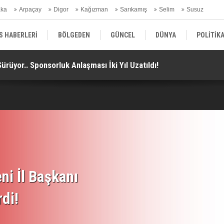
aka
Arpaçay
Digor
Kağızman
Sarıkamış
Selim
Susuz
ars Gündem
S HABERLERİ
BÖLGEDEN
GÜNCEL
DÜNYA
POLİTİK
rüyor.. Sponsorluk Anlaşması İki Yıl Uzatıldı!
Ka
EKONOMİ | FİNANS | OTOMOTİV
KÜLTÜR | SANAT | MAGAZİN
SAĞ
ni İl Başkanı
rdi!