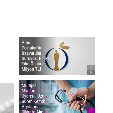
Altın
Manço’
Portakal’da
Mirasçıl
Başvurular
Telif Dav
Sürüyor.. En İyi
Eserleri
Film Ödülü 5
İadesi T
Milyon TL!
Edildi!
Multiple
Yaşam S
Myelom
Uzadı..
Uyarısı.. Uzun
Türkiye’
Süren Kemik
Ortalam
Ağrılarını
Ömür 78,
Dikkate Alın!
Yükseldi