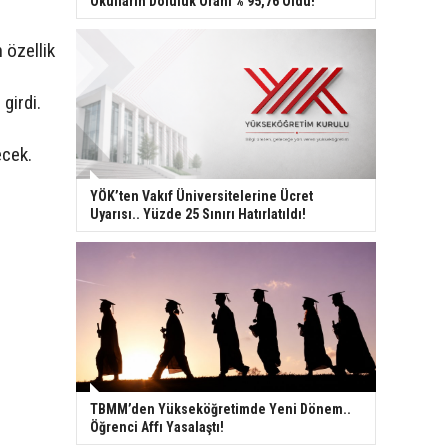
Okulların Doluluk Oranı % 95,76 Oldu!
n özellik
girdi.
necek.
YÖK’ten Vakıf Üniversitelerine Ücret
Uyarısı.. Yüzde 25 Sınırı Hatırlatıldı!
TBMM’den Yükseköğretimde Yeni Dönem..
Öğrenci Affı Yasalaştı!