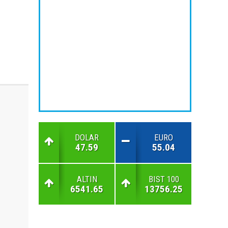
DOLAR
EURO
47.59
55.04
ALTIN
BIST 100
6541.65
13756.25