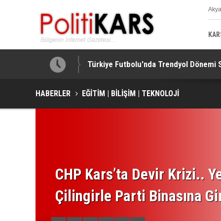
Aky
K
KAR
Türkiye Futbolu'nda Trendyol Dönemi Sü
HABERLER
EĞİTİM | BİLİŞİM | TEKNOLOJİ
CHP Kars’ta Devir Krizi.. Ye
Çilingirle Parti Binasına Gi