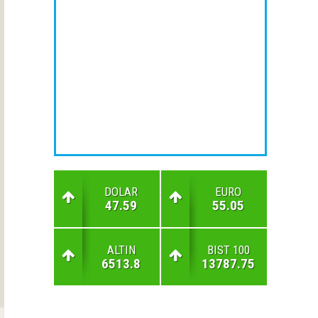
DOLAR
EURO
47.59
55.05
ALTIN
BIST 100
6513.8
13787.75