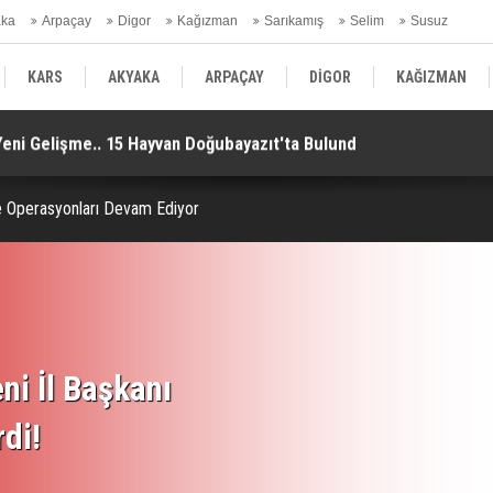
aka
Arpaçay
Digor
Kağızman
Sarıkamış
Selim
Susuz
ars Gündem
KARS
AKYAKA
ARPAÇAY
DİGOR
KAĞIZMAN
Yeni Gelişme.. 15 Hayvan Doğubayazıt'ta Bulundu!
Uz
SELİM
SUSUZ
KARS GÜNDEM
e Operasyonları Devam Ediyor
ni İl Başkanı
rdi!