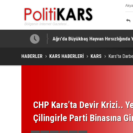
Aky
K
ar Yapıldı!
Ağrı'da Büyükbaş Hayvan Hırsızlığında 
HABERLER
KARS HABERLERİ
KARS
Kars’ta Darb
CHP Kars’ta Devir Krizi.. Ye
Çilingirle Parti Binasına Gi