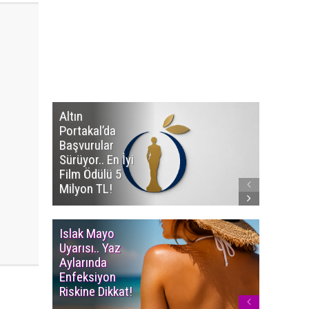
Altın
Manço’
Portakal’da
Mirasçıl
Başvurular
Telif Dav
Sürüyor.. En İyi
Eserleri
Film Ödülü 5
İadesi T
Milyon TL!
Edildi!
Islak Mayo
Multiple
Uyarısı.. Yaz
Myelom
Aylarında
Uyarısı.
Enfeksiyon
Süren K
Riskine Dikkat!
Ağrıların
Dikkate 