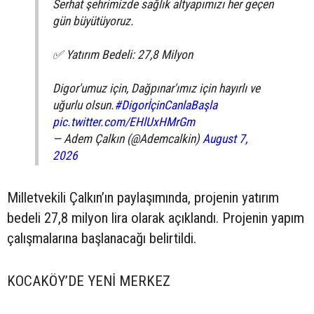
Serhat şehrimizde sağlık altyapımızı her geçen
gün büyütüyoruz.
✅ Yatırım Bedeli: 27,8 Milyon
Digor'umuz için, Dağpınar'ımız için hayırlı ve
uğurlu olsun.
#DigorİçinCanlaBaşla
pic.twitter.com/EHlUxHMrGm
— Adem Çalkın (@Ademcalkin)
August 7,
2026
Milletvekili Çalkın’ın paylaşımında, projenin yatırım
bedeli 27,8 milyon lira olarak açıklandı. Projenin yapım
çalışmalarına başlanacağı belirtildi.
KOCAKÖY’DE YENİ MERKEZ