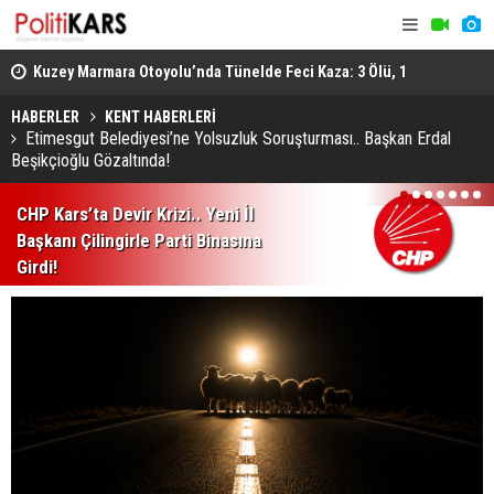
osyal
Kuzey Marmara Otoyolu’nda Tünelde Feci Kaza: 3 Ölü, 1
Gediz’de B
Ağır Yaralı
Ağır Yarala
HABERLER
KENT HABERLERİ
Etimesgut Belediyesi’ne Yolsuzluk Soruşturması.. Başkan Erdal
Beşikçioğlu Gözaltında!
1
2
3
4
5
6
7
CHP Kars’ta Devir Krizi.. Yeni İl
Başkanı Çilingirle Parti Binasına
Girdi!