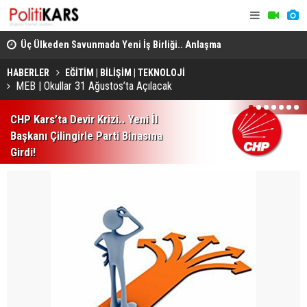
Üç Ülkeden Savunmada Yeni İş Birliği.. Anlaşma
Konya’da A
Mekke'de Düzenlenen Zirvede İmzalandı!
HABERLER
EĞİTİM | BİLİŞİM | TEKNOLOJİ
MEB | Okullar 31 Ağustos’ta Açılacak
1
2
3
4
5
6
7
CHP Kars’ta Devir Krizi.. Yeni İl
Başkanı Çilingirle Parti Binasına
Girdi!