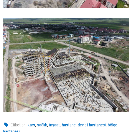
,
,
,
,
,
Etiketler :
kars
sağlık
inşaat
hastane
devlet hastanesi
bölge
hastanesi