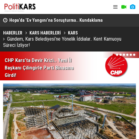
Hopa’da ‘Ev Yangını’na Soruşturma.. Kundaklama
Digor’da İk
Şüphesiyle 1 Kişi Gözaltına Alındı!
Projelerin 
HABERLER
KARS HABERLERİ
KARS
Gündem, Kars Belediyesi’ne Yönelik İddialar.. Kent Kamuoyu
Süreci İzliyor!
1
2
3
4
5
6
7
CHP Kars’ta Devir Krizi.. Yeni İl
Başkanı Çilingirle Parti Binasına
Girdi!